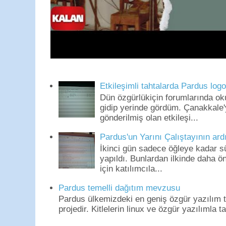
Etkileşimli tahtalarda Pardus log
Dün özgürlükiçin forumlarında o
gidip yerinde gördüm. Çanakkale'
gönderilmiş olan etkileşi...
Pardus'un Yarını Çalıştayının ard
İkinci gün sadece öğleye kadar s
yapıldı. Bunlardan ilkinde daha 
için katılımcıla...
Pardus temelli dağıtım mevzusu
Pardus ülkemizdeki en geniş özgür yazılım to
projedir. Kitlelerin linux ve özgür yazılımla t