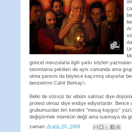
ön
ça
be
be
An
sö
da
Um
Mo
güncel mevzularla ilgili şarkı sözleri yazmaları
tanımlama şekilleri de aynı zamanda ama grup
olma şansını da böylece kaçırmış oluyorlar b
benzetirim Cahit Berkay'ı.
Belki de sözsüz bir albüm satmaz diye düşünüy
protest olmaz diye endişe ediyorlardır. Bence 
grubumuzdan biri kendini "mesaj kaygısı" yüzü
değiştirmek mümkün değil ama susmaya da gön
zaman:
Aralık 20, 2009