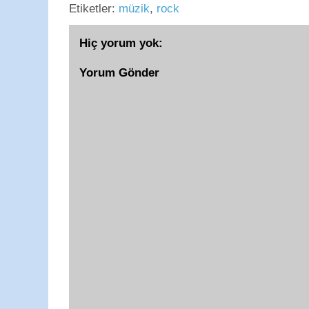
Etiketler:
müzik
,
rock
Hiç yorum yok:
Yorum Gönder