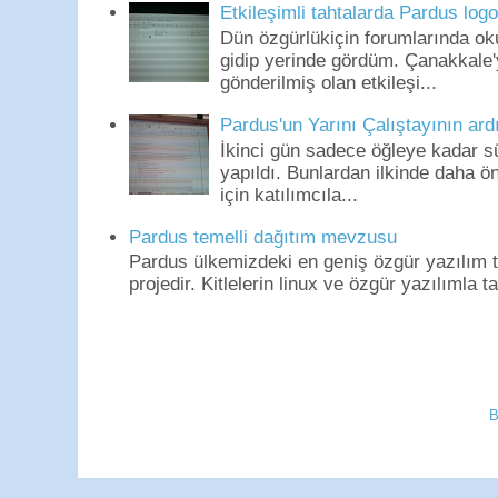
Etkileşimli tahtalarda Pardus log
Dün özgürlükiçin forumlarında o
gidip yerinde gördüm. Çanakkale'
gönderilmiş olan etkileşi...
Pardus'un Yarını Çalıştayının ard
İkinci gün sadece öğleye kadar s
yapıldı. Bunlardan ilkinde daha 
için katılımcıla...
Pardus temelli dağıtım mevzusu
Pardus ülkemizdeki en geniş özgür yazılım to
projedir. Kitlelerin linux ve özgür yazılımla t
B