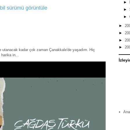
►
bil sürümü görüntüle
►
►
►
20
►
20
►
20
►
20
ye utanacak kadar çok zaman Çanakkale'de yaşadım. Hiç
harika in...
İzleyi
Ana