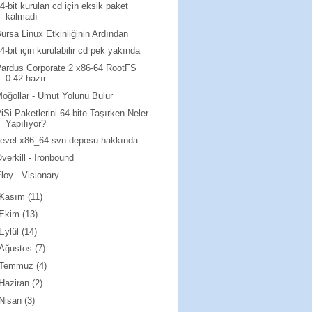
4-bit kurulan cd için eksik paket
kalmadı
ursa Linux Etkinliğinin Ardından
4-bit için kurulabilir cd pek yakında
ardus Corporate 2 x86-64 RootFS
0.42 hazır
oğollar - Umut Yolunu Bulur
iSi Paketlerini 64 bite Taşırken Neler
Yapılıyor?
evel-x86_64 svn deposu hakkında
verkill - Ironbound
loy - Visionary
Kasım
(11)
Ekim
(13)
Eylül
(14)
Ağustos
(7)
Temmuz
(4)
Haziran
(2)
Nisan
(3)