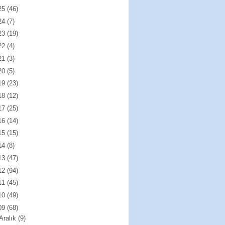
25
(46)
24
(7)
23
(19)
22
(4)
21
(3)
20
(5)
19
(23)
18
(12)
17
(25)
16
(14)
15
(15)
14
(8)
13
(47)
12
(94)
11
(45)
10
(49)
09
(68)
Aralık
(9)