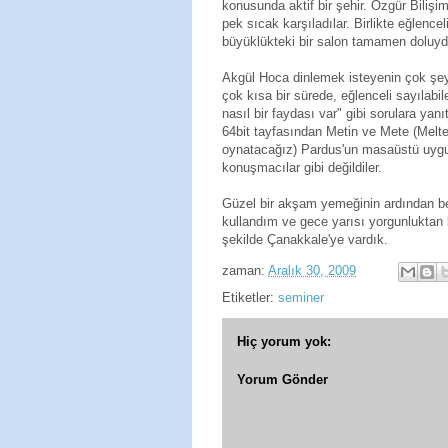
konusunda aktif bir şehir. Özgür Bilişim 
pek sıcak karşıladılar. Birlikte eğlenc
büyüklükteki bir salon tamamen doluydu.
Akgül Hoca dinlemek isteyenin çok şey 
çok kısa bir sürede, eğlenceli sayılab
nasıl bir faydası var" gibi sorulara y
64bit tayfasından Metin ve Mete (Melte
oynatacağız) Pardus'un masaüstü uygula
konuşmacılar gibi değildiler.
Güzel bir akşam yemeğinin ardından be
kullandım ve gece yarısı yorgunluktan b
şekilde Çanakkale'ye vardık.
zaman:
Aralık 30, 2009
Etiketler:
seminer
Hiç yorum yok:
Yorum Gönder