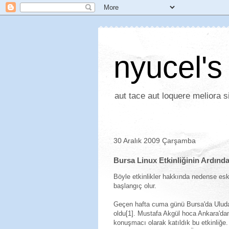
nyucel's
aut tace aut loquere meliora si
30 Aralık 2009 Çarşamba
Bursa Linux Etkinliğinin Ardınd
Böyle etkinlikler hakkında nedense es
başlangıç olur.
Geçen hafta cuma günü Bursa'da Uludağ 
oldu[1]. Mustafa Akgül hoca Ankara'dan,
konuşmacı olarak katıldık bu etkinliğe