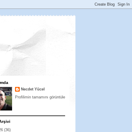
ımda
Necdet Yücel
Profilimin tamamını görüntüle
Arşivi
26
(36)