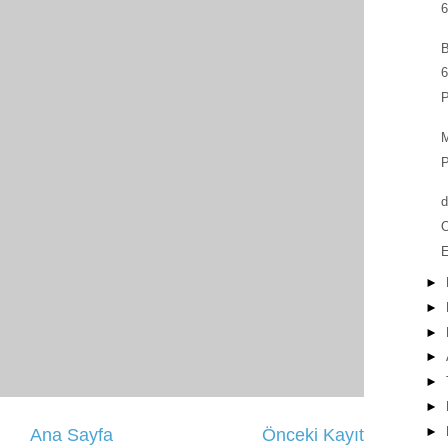
6
B
6
P
M
P
d
O
E
►
►
►
►
►
►
►
Ana Sayfa
Önceki Kayıt