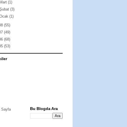
Mart
(1)
Şubat
(3)
Ocak
(1)
08
(55)
07
(49)
06
(68)
05
(53)
ciler
Bu Blogda Ara
 Sayfa