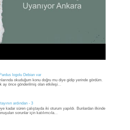
 Pardus logolu Debian var
umlarında okuduğum konu doğru mu diye gidip yerinde gördüm.
 ay önce gönderilmiş olan etkileşi...
tayının ardından - 3
ye kadar süren çalıştayda iki oturum yapıldı. Bunlardan ilkinde
uşulan sorunlar için katılımcıla...