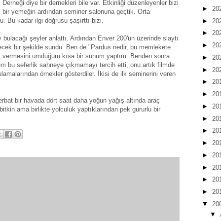
Derneği diye bir dernekleri bile var. Etkinliği düzenleyenler bizi
►
20
eli bir yemeğin ardından seminer salonuna geçtik. Orta
 Bu kadar ilgi doğrusu şaşırttı bizi.
►
20
►
20
bulacağı şeyler anlattı. Ardından Enver 200'ün üzerinde slaytı
►
20
ilecek bir şekilde sundu. Ben de "Pardus nedir, bu memlekete
anıt vermesini umduğum kısa bir sunum yaptım. Benden sonra
►
20
m bu seferlik sahneye çıkmamayı tercih etti, onu artık filmde
►
20
malarından örnekler gösterdiler. İkisi de ilk seminerini veren
►
20
►
20
rbat bir havada dört saat daha yoğun yağış altında araç
►
20
itkin ama birlikte yolculuk yaptıklarından pek gururlu bir
►
20
►
20
►
20
►
20
►
20
►
20
►
20
▼
20
▼