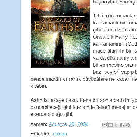
başarıyla çevirmiş.
Tolkien'in romanları
kahramanlı bir roma
gibi uzun uzun sür
Onca cilt Harry Pot
kahramanının (Ged
maceralarının bir 
ya da düşmanıyla m
bitivermesine şaşır
bazı şeyleri yapıp 
bence inandırıcı (artık büyücülere ne kadar inan
kitabın.
Aslında hikaye basit. Fena bir sonla da bitmiyo
okunabileceği gibi içerisinde felsefi mesajlar da
eserde olduğu gibi.
zaman:
Ağustos 28, 2009
Etiketler:
roman