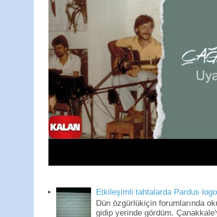
Etkileşimli tahtalarda Pardus log
Dün özgürlükiçin forumlarında o
gidip yerinde gördüm. Çanakkale'