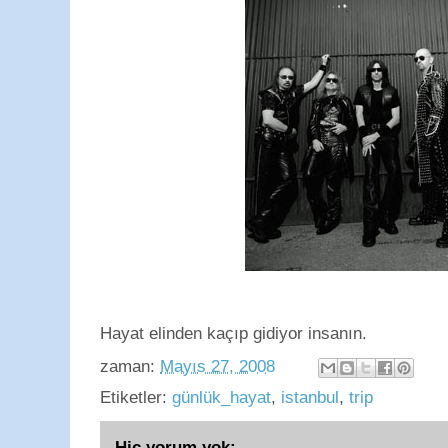
Hayat elinden kaçıp gidiyor insanın.
zaman:
Mayıs 27, 2008
Etiketler:
günlük_hayat
,
istanbul
,
trip
Hiç yorum yok: