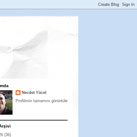
ımda
Necdet Yücel
Profilimin tamamını görüntüle
Arşivi
26
(36)