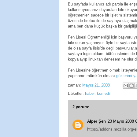
Bu sayfada kullanıcı adı parola ile erişe
kullanmıyorsanız duyuruları bile okuya
öğretmenleri sadece bir işletim sistem
üzerinde firefox ile de sayfaya ulaşm
ama ben daha küçük başka bir garipliğ
Fen Lisesi Öğretmenliği için başvuru ya
bile sorun yaşanıyor, öyle bir sayfa iş
de olsa sayfa ilsis'de değil basvurular.
sayfaya login oldum, bütün işlerimi de 
kopyalayıp linux'tan denesem ne olur d
Fen Lisesine öğretmen olmak isteyenler
yapmanın mümkün olması
gözlerimi ya
zaman:
Mayıs 21, 2008
Etiketler:
haber
,
komedi
2 yorum:
Alper Şen
23 Mayıs 2008 
https://addons.mozilla.org/