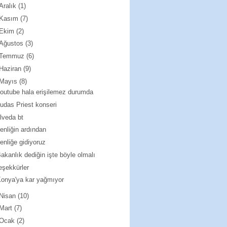
Aralık
(1)
Kasım
(7)
Ekim
(2)
Ağustos
(3)
Temmuz
(6)
Haziran
(9)
Mayıs
(8)
outube hala erişilemez durumda
udas Priest konseri
lveda bt
enliğin ardından
enliğe gidiyoruz
akanlık dediğin işte böyle olmalı
eşekkürler
onya'ya kar yağmıyor
Nisan
(10)
Mart
(7)
Ocak
(2)