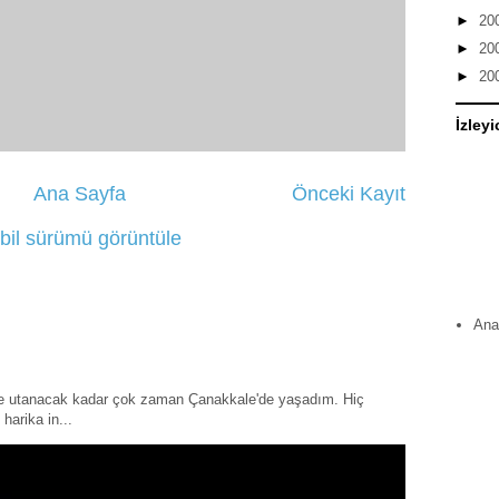
►
20
►
20
►
20
İzleyi
Ana Sayfa
Önceki Kayıt
bil sürümü görüntüle
Ana
ye utanacak kadar çok zaman Çanakkale'de yaşadım. Hiç
harika in...