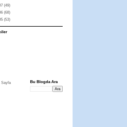
07
(49)
06
(68)
05
(53)
ciler
Bu Blogda Ara
 Sayfa