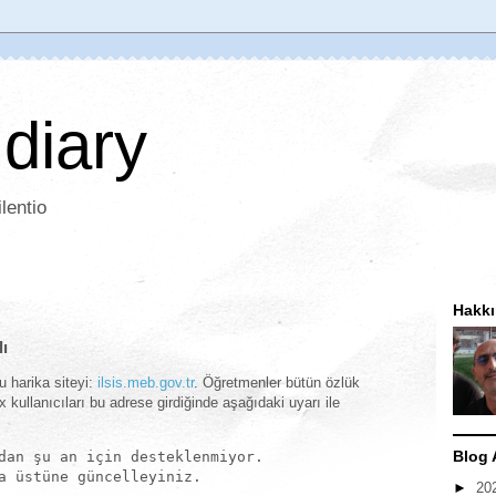
 diary
lentio
Hakk
lı
 harika siteyi:
ilsis.meb.gov.tr
. Öğretmenler bütün özlük
ux kullanıcıları bu adrese girdiğinde aşağıdaki uyarı ile
Blog 
dan şu an için desteklenmiyor.
a üstüne güncelleyiniz.
►
20