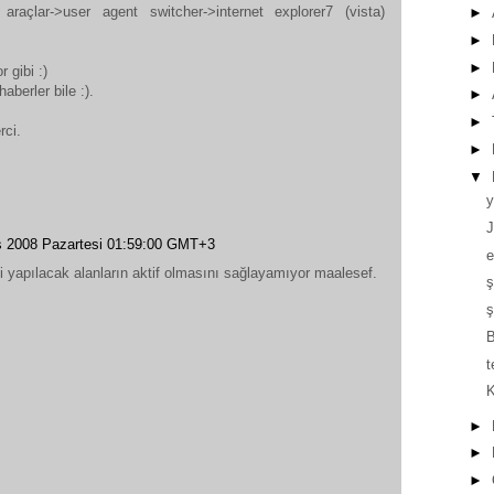
araçlar->user agent switcher->internet explorer7 (vista)
►
►
►
 gibi :)
aberler bile :).
►
►
rci.
►
▼
y
J
 2008 Pazartesi 01:59:00 GMT+3
e
işi yapılacak alanların aktif olmasını sağlayamıyor maalesef.
ş
ş
B
t
K
►
►
►