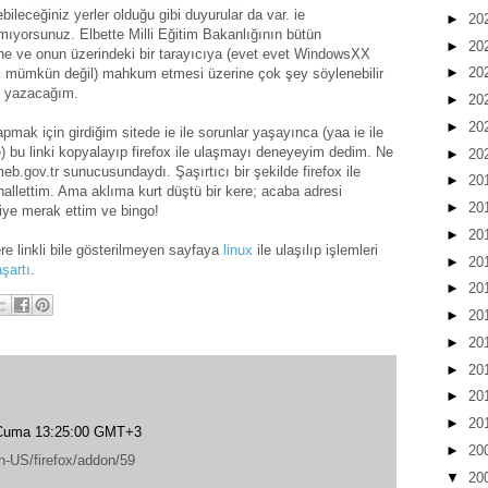
bileceğiniz yerler olduğu gibi duyurular da var. ie
►
20
mıyorsunuz. Elbette Milli Eğitim Bakanlığının bütün
►
20
ine ve onun üzerindeki bir tarayıcıya (evet evet WindowsXX
►
20
ak mümkün değil) mahkum etmesi üzerine çok şey söylenebilir
i yazacağım.
►
20
►
20
pmak için girdiğim sitede ie ile sorunlar yaşayınca (yaa ie ile
te) bu linki kopyalayıp firefox ile ulaşmayı deneyeyim dedim. Ne
►
20
meb.gov.tr sunucusundaydı. Şaşırtıcı bir şekilde firefox ile
►
20
hallettim. Ama aklıma kurt düştü bir kere; acaba adresi
►
20
iye merak ettim ve bingo!
►
20
e linkli bile gösterilmeyen sayfaya
linux
ile ulaşılıp işlemleri
►
20
şartı
.
►
20
►
20
►
20
►
20
►
20
►
20
Cuma 13:25:00 GMT+3
►
20
en-US/firefox/addon/59
▼
20