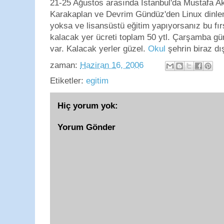
21-25 Ağustos arasında İstanbul'da Mustafa 
Karakaplan ve Devrim Gündüz'den Linux dinlem
yoksa ve lisansüstü eğitim yapıyorsanız bu fır
kalacak yer ücreti toplam 50 ytl. Çarşamba gü
var. Kalacak yerler güzel.
Okul
şehrin biraz dış
zaman:
Haziran 16, 2006
Etiketler:
egitim
Hiç yorum yok:
Yorum Gönder