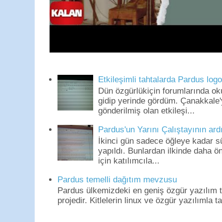
Etkileşimli tahtalarda Pardus log
Dün özgürlükiçin forumlarında o
gidip yerinde gördüm. Çanakkale'
gönderilmiş olan etkileşi...
Pardus'un Yarını Çalıştayının ard
İkinci gün sadece öğleye kadar s
yapıldı. Bunlardan ilkinde daha 
için katılımcıla...
Pardus temelli dağıtım mevzusu
Pardus ülkemizdeki en geniş özgür yazılım to
projedir. Kitlelerin linux ve özgür yazılımla t