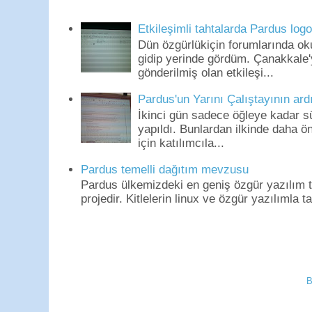
Etkileşimli tahtalarda Pardus log
Dün özgürlükiçin forumlarında o
gidip yerinde gördüm. Çanakkale'
gönderilmiş olan etkileşi...
Pardus'un Yarını Çalıştayının ard
İkinci gün sadece öğleye kadar s
yapıldı. Bunlardan ilkinde daha 
için katılımcıla...
Pardus temelli dağıtım mevzusu
Pardus ülkemizdeki en geniş özgür yazılım to
projedir. Kitlelerin linux ve özgür yazılımla t
B