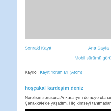
Sonraki Kayıt
Ana Sayfa
Mobil sürümü görü
Kaydol:
Kayıt Yorumları (Atom)
hoşçakal kardeşim deniz
Nerelisin sorusuna Ankaralıyım demeye utan
Çanakkale'de yaşadım. Hiç kimseyi tanımadan g