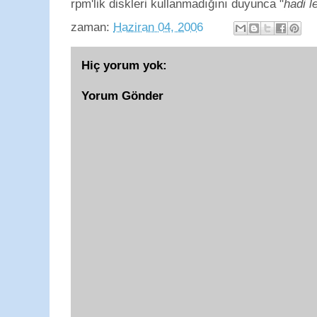
rpm'lik diskleri kullanmadığını duyunca "
hadi l
zaman:
Haziran 04, 2006
Hiç yorum yok:
Yorum Gönder