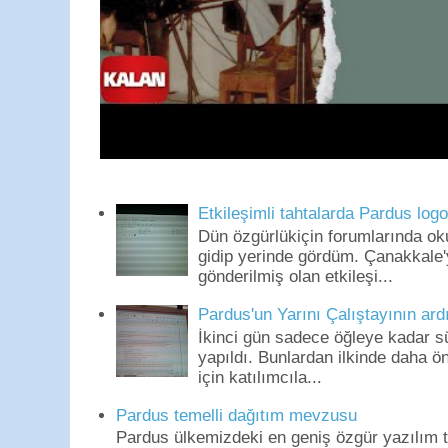
Etkileşimli tahtalarda Pardus log
Dün özgürlükiçin forumlarında o
gidip yerinde gördüm. Çanakkale'
gönderilmiş olan etkileşi...
Pardus'un Yarını Çalıştayının ard
İkinci gün sadece öğleye kadar s
yapıldı. Bunlardan ilkinde daha 
için katılımcıla...
Pardus temelli dağıtım mevzusu
Pardus ülkemizdeki en geniş özgür yazılım to