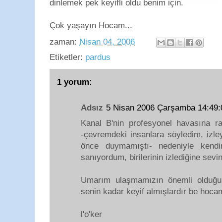
dinlemek pek keyifli oldu benim için.
Çok yaşayın Hocam...
zaman:
Nisan 04, 2006
Etiketler:
pardus
1 yorum:
Adsız
5 Nisan 2006 Çarşamba 14:49
Kanal B'nin profesyonel havasına 
-çevremdeki insanlara söyledim, izle
önce duymamıştı- nedeniyle kendi
sanıyordum, birilerinin izlediğine sevi
Umarım ulaşmamızın önemli olduğu 
senin kadar keyif almışlardır be hocam
l'o'ker