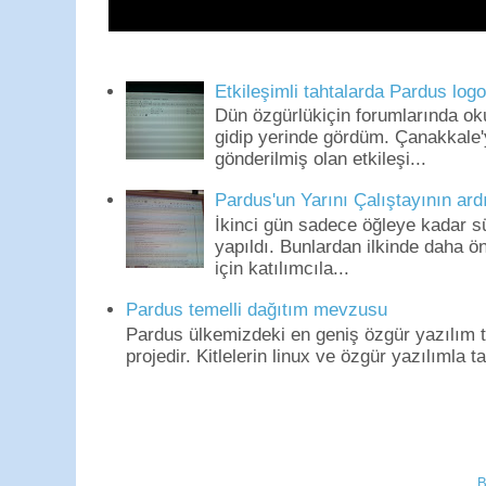
Etkileşimli tahtalarda Pardus log
Dün özgürlükiçin forumlarında o
gidip yerinde gördüm. Çanakkale'
gönderilmiş olan etkileşi...
Pardus'un Yarını Çalıştayının ard
İkinci gün sadece öğleye kadar s
yapıldı. Bunlardan ilkinde daha 
için katılımcıla...
Pardus temelli dağıtım mevzusu
Pardus ülkemizdeki en geniş özgür yazılım to
projedir. Kitlelerin linux ve özgür yazılımla t
B