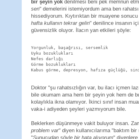
bir şeyin yok
denilmesi beni pek memnun etme
sen
" demelerini istemiyordum ama ben rahatsı
hissediyorum. Kıytırıktan bir muayene sonucu 
hafta kullanın tekrar gelin
" denilince insanın iç
güvensizlik oluyor. İlacın yan etkileri şöyle:
Yorgunluk, başağrısı, sersemlik
Uyku bozuklukları
Nefes darlığı
Görme bozuklukları
Kabus görme, depresyon, hafıza güçlüğü, sin
Doktor "şu rahatsızlığın var, bu ilacı içmen la
bile okumam ama hem bir şeyin yok hem de bu i
kolaylıkla ikna olamıyor. İkinci sınıf insan m
vaka-i adiyeden şeyleri yazmıyorum bile.
Beklerken düşünmeye vakit buluyor insan. Z
problem var
" diyen kullanıcılarıma "baktım bir
"
Sunucudan şöyle bir hata alıyorum
" diyenler