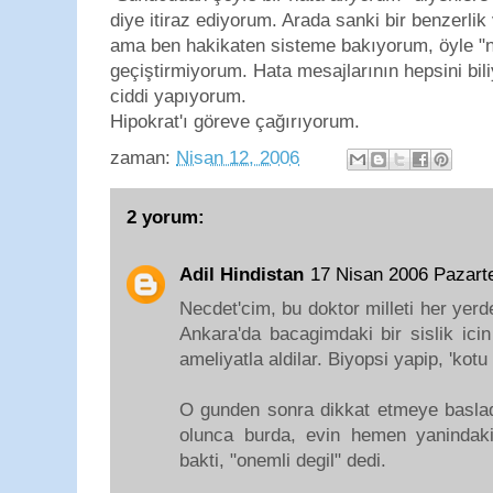
diye itiraz ediyorum. Arada sanki bir benzerlik
ama ben hakikaten sisteme bakıyorum, öyle "ne
geçiştirmiyorum. Hata mesajlarının hepsini bil
ciddi yapıyorum.
Hipokrat'ı göreve çağırıyorum.
zaman:
Nisan 12, 2006
2 yorum:
Adil Hindistan
17 Nisan 2006 Pazart
Necdet'cim, bu doktor milleti her yerd
Ankara'da bacagimdaki bir sislik icin
ameliyatla aldilar. Biyopsi yapip, 'kotu 
O gunden sonra dikkat etmeye basladi
olunca burda, evin hemen yanindaki k
bakti, "onemli degil" dedi.