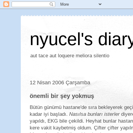
nyucel's diar
aut tace aut loquere meliora silentio
12 Nisan 2006 Çarşamba
önemli bir şey yokmuş
Bütün günümü hastane'de sıra bekleyerek geç
kadar iyi başladı.
Nasılsa bunları isterler
diyere
yapıldı, EKG bile çekildi. Heyhat bunlar hastan
kere vakit kaybetmiş oldum. Çifter çifter yapıl