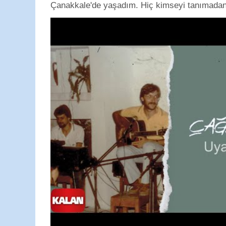
Çanakkale'de yaşadım. Hiç kimseyi tanımadan g