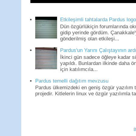
Etkileşimli tahtalarda Pardus log
Dün özgürlükiçin forumlarında o
gidip yerinde gördüm. Çanakkale'
gönderilmiş olan etkileşi...
Pardus'un Yarını Çalıştayının ard
İkinci gün sadece öğleye kadar s
yapıldı. Bunlardan ilkinde daha 
için katılımcıla...
Pardus temelli dağıtım mevzusu
Pardus ülkemizdeki en geniş özgür yazılım to
projedir. Kitlelerin linux ve özgür yazılımla t
B