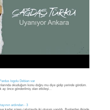
 Pardus logolu Debian var
umlarında okuduğum konu doğru mu diye gidip yerinde gördüm.
 ay önce gönderilmiş olan etkileşi...
tayının ardından - 3
ye kadar süren çalıştayda iki oturum yapıldı. Bunlardan ilkinde