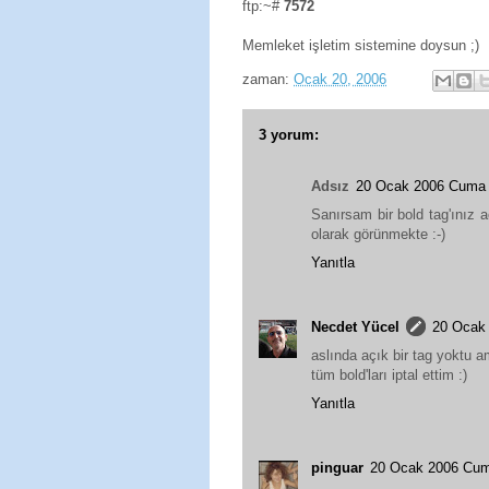
ftp:~#
7572
Memleket işletim sistemine doysun ;)
zaman:
Ocak 20, 2006
3 yorum:
Adsız
20 Ocak 2006 Cuma
Sanırsam bir bold tag'ınız a
olarak görünmekte :-)
Yanıtla
Necdet Yücel
20 Ocak
aslında açık bir tag yoktu
tüm bold'ları iptal ettim :)
Yanıtla
pinguar
20 Ocak 2006 Cu