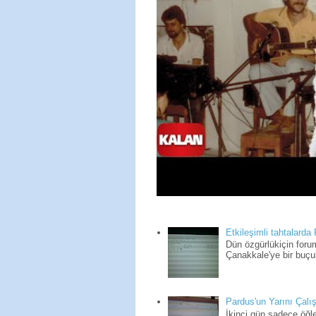
Etkileşimli tahtalarda
Dün özgürlükiçin for
Çanakkale'ye bir buçuk
Pardus'un Yarını Çalış
İkinci gün sadece öğle