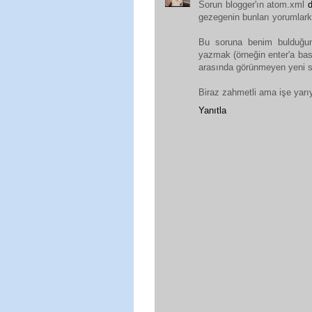
Sorun blogger'ın atom.xml
gezegenin bunları yorumlar
Bu soruna benim bulduğum
yazmak (örneğin enter'a bas
arasında görünmeyen yeni sa
Biraz zahmetli ama işe yarıy
Yanıtla