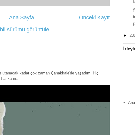
y
b
Ana Sayfa
Önceki Kayıt
P
bil sürümü görüntüle
►
20
İzleyi
ye utanacak kadar çok zaman Çanakkale'de yaşadım. Hiç
harika in...
Ana