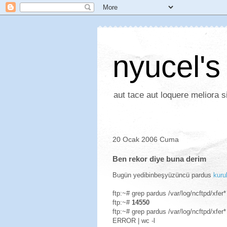
nyucel's
aut tace aut loquere meliora si
20 Ocak 2006 Cuma
Ben rekor diye buna derim
Bugün yedibinbeşyüzüncü pardus
kuru
ftp:~# grep pardus /var/log/ncftpd/xfer* 
ftp:~#
14550
ftp:~# grep pardus /var/log/ncftpd/xfe
ERROR | wc -l