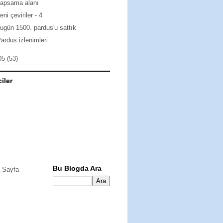
kapsama alanı
eni çeviriler - 4
ugün 1500. pardus'u sattık
ardus izlenimleri
05
(53)
ciler
Bu Blogda Ara
 Sayfa