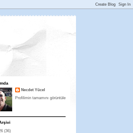
ımda
Necdet Yücel
Profilimin tamamını görüntüle
Arşivi
26
(36)