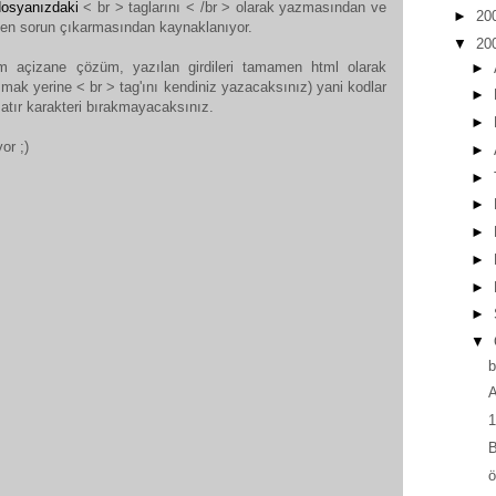
dosyanızdaki
< br > taglarını < /br > olarak yazmasından ve
►
20
ken sorun çıkarmasından kaynaklanıyor.
▼
20
 açizane çözüm, yazılan girdileri tamamen html olarak
►
mak yerine < br > tag'ını kendiniz yazacaksınız) yani kodlar
►
tır karakteri bırakmayacaksınız.
►
or ;)
►
►
►
►
►
►
►
▼
b
A
1
B
ö