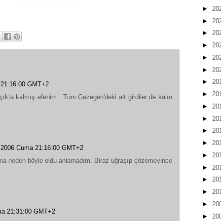
►
20
►
20
►
20
►
20
►
20
►
20
►
20
 21:16:00 GMT+2
►
20
çıkta kalmış efenim.. Tüm Gezegen'deki alt girdiler de kalın
►
20
►
20
►
20
►
20
 2006 Cuma 21:16:00 GMT+2
►
20
 ama neden böyle oldu anlamadım. Biraz uğraşıp çözemeyince
►
20
►
20
►
20
►
20
ma 21:31:00 GMT+2
►
20