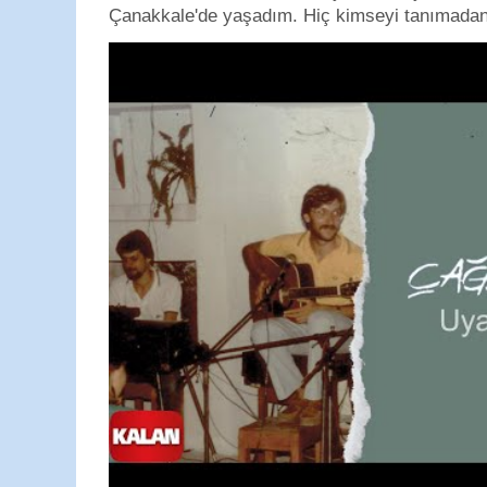
Çanakkale'de yaşadım. Hiç kimseyi tanımadan g