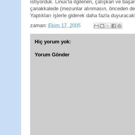
istiyorduk. Linux'la ilgilenen, çalışkan ve başar
çanakkalede (mezunlar alınmasın, önceden de 
Yaptıkları işlerle giderek daha fazla duyuracakl
zaman:
Ekim 17, 2005
Hiç yorum yok:
Yorum Gönder