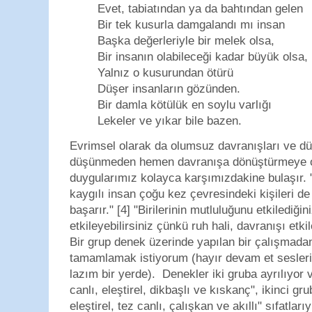
Evet, tabiatından ya da bahtından gelen
Bir tek kusurla damgalandı mı insan
Başka değerleriyle bir melek olsa,
Bir insanın olabileceği kadar büyük olsa,
Yalnız o kusurundan ötürü
Düşer insanların gözünden.
Bir damla kötülük en soylu varlığı
Lekeler ve yıkar bile bazen.
Evrimsel olarak da olumsuz davranışları ve dü
düşünmeden hemen davranışa dönüştürmeye o
duygularımız kolayca karşımızdakine bulaşır. 
kaygılı insan çoğu kez çevresindeki kişileri d
başarır." [4] "Birilerinin mutluluğunu etkilediği
etkileyebilirsiniz çünkü ruh hali, davranışı etkile
Bir grup denek üzerinde yapılan bir çalışmada
tamamlamak istiyorum (hayır devam et sesleri
lazım bir yerde). Denekler iki gruba ayrılıyor v
canlı, eleştirel, dikbaşlı ve kıskanç", ikinci gr
eleştirel, tez canlı, çalışkan ve akıllı" sıfatları