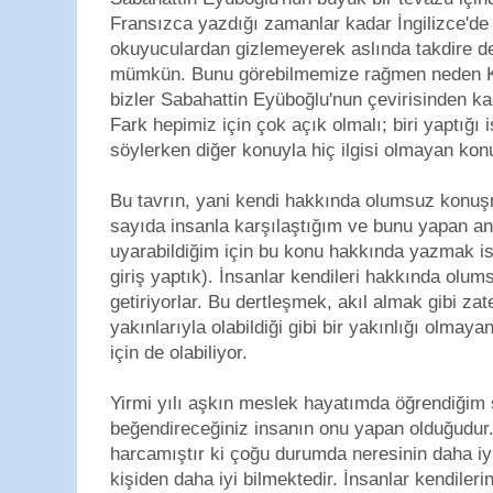
Fransızca yazdığı zamanlar kadar İngilizce'de
okuyuculardan gizlemeyerek aslında takdire de
mümkün. Bunu görebilmemize rağmen neden K
bizler Sabahattin Eyüboğlu'nun çevirisinden k
Fark hepimiz için çok açık olmalı; biri yaptığı i
söylerken diğer konuyla hiç ilgisi olmayan ko
Bu tavrın, yani kendi hakkında olumsuz konuş
sayıda insanla karşılaştığım ve bunu yapan a
uyarabildiğim için bu konu hakkında yazmak i
giriş yaptık). İnsanlar kendileri hakkında olumsu
getiriyorlar. Bu dertleşmek, akıl almak gibi zat
yakınlarıyla olabildiği gibi bir yakınlığı olmay
için de olabiliyor.
Yirmi yılı aşkın meslek hayatımda öğrendiğim şe
beğendireceğiniz insanın onu yapan olduğudur.
harcamıştır ki çoğu durumda neresinin daha iyi
kişiden daha iyi bilmektedir. İnsanlar kendileri