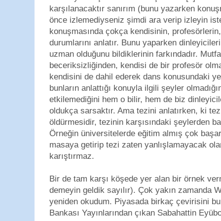
karşılanacaktır sanırım (bunu yazarken konuş
önce izlemediyseniz şimdi ara verip izleyin is
konuşmasında çokça kendisinin, profesörlerin, a
durumlarını anlatır. Bunu yaparken dinleyiciler
uzman olduğunu bildiklerinin farkındadır. Mutfa
beceriksizliğinden, kendisi de bir profesör ol
kendisini de dahil ederek dans konusundaki ye
bunların anlattığı konuyla ilgili şeyler olmadığı
etkilemediğini hem o bilir, hem de biz dinleyici
oldukça sarsaktır. Ama tezini anlatırken, ki tezi
öldürmesidir, tezinin karşısındaki şeylerden b
Örneğin üniversitelerde eğitim almış çok başarıl
masaya getirip tezi zaten yanlışlamayacak olan
karıştırmaz.
Bir de tam karşı köşede yer alan bir örnek ver
demeyin geldik sayılır). Çok yakın zamanda Wi
yeniden okudum. Piyasada birkaç çevirisini 
Bankası Yayınlarından çıkan Sabahattin Eyübo