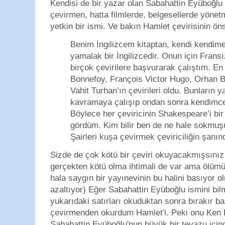
Kendisi de bir yazar olan Sabahattin Eyüboğlu
çevirmen, hatta filmlerde, belgesellerde yöne
yetkin bir ismi. Ve bakın Hamlet çevirisinin ö
Benim İngilizcem kitaptan, kendi kendim
yamalak bir İngilizcedir. Onun için Frans
birçok çevirilere başvurarak çalıştım. En
Bonnefoy, François Victor Hugo, Orhan Bu
Vahit Turhan’ın çevirileri oldu. Bunların y
kavramaya çalışıp ondan sonra kendimce
Böylece her çeviricinin Shakespeare’i bi
gördüm. Kim bilir ben de ne hale sokmuş
Şairleri kuşa çevirmek çeviriciliğin şanın
Sizde de çok kötü bir çeviri okuyacakmışsınız 
gerçekten kötü olma ihtimali de var ama ölüm
hala saygın bir yayınevinin bu halini basıyor o
azaltıyor) Eğer Sabahattin Eyüboğlu ismini bil
yukarıdaki satırları okuduktan sonra bırakır b
çevirmenden okurdum Hamlet'i. Peki onu Ken 
Sabahattin Eyüboğlu'nun büyük bir tevazu için