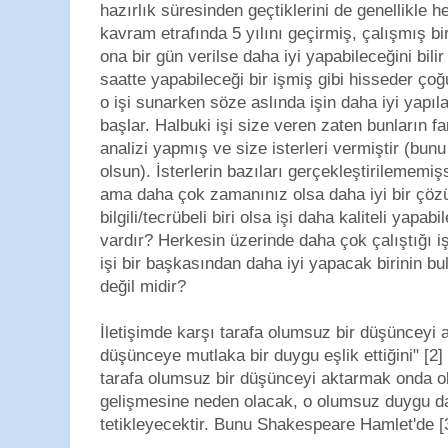
hazırlık süresinden geçtiklerini de genellikle 
kavram etrafında 5 yılını geçirmiş, çalışmış biri
ona bir gün verilse daha iyi yapabileceğini bilir
saatte yapabileceği bir işmiş gibi hisseder ço
o işi sunarken söze aslında işin daha iyi yapıl
başlar. Halbuki işi size veren zaten bunların f
analizi yapmış ve size isterleri vermiştir (b
olsun). İsterlerin bazıları gerçekleştirilememiş
ama daha çok zamanınız olsa daha iyi bir çözü
bilgili/tecrübeli biri olsa işi daha kaliteli yap
vardır? Herkesin üzerinde daha çok çalıştığı iş
işi bir başkasından daha iyi yapacak birinin 
değil midir?
İletişimde karşı tarafa olumsuz bir düşünceyi 
düşünceye mutlaka bir duygu eşlik ettiğini" [2
tarafa olumsuz bir düşünceyi aktarmak onda 
gelişmesine neden olacak, o olumsuz duygu da
tetikleyecektir. Bunu Shakespeare Hamlet'de [3