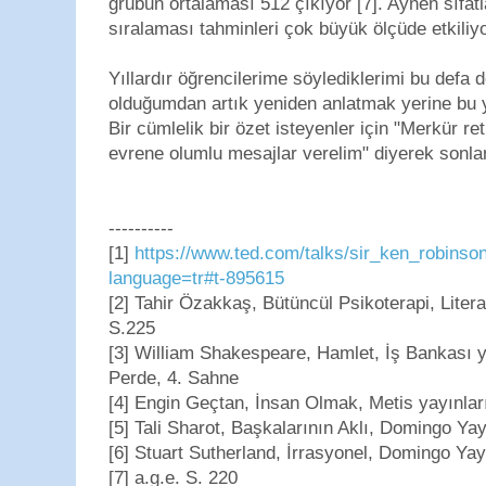
grubun ortalaması 512 çıkıyor [7]. Aynen sıfatl
sıralaması tahminleri çok büyük ölçüde etkiliyo
Yıllardır öğrencilerime söylediklerimi bu defa d
olduğumdan artık yeniden anlatmak yerine bu ya
Bir cümlelik bir özet isteyenler için "Merkür re
evrene olumlu mesajlar verelim" diyerek sonla
----------
[1]
https://www.ted.com/talks/sir_ken_robinson
language=tr#t-895615
[2] Tahir Özakkaş, Bütüncül Psikoterapi, Liter
S.225
[3] William Shakespeare, Hamlet, İş Bankası y
Perde, 4. Sahne
[4] Engin Geçtan, İnsan Olmak, Metis yayınlar
[5] Tali Sharot, Başkalarının Aklı, Domingo Yay
[6] Stuart Sutherland, İrrasyonel, Domingo Yay
[7] a.g.e. S. 220