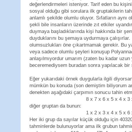
değerlendirmeleri isteniyor. Tarif eden bu kişi
sosyal olduğu gibi sorulara ilk gruptakilerin tah
anlamlı şekilde olumlu oluyor. Sıfatların aynı 
şekli bile insanların üzerinde zıt etkiler uyandır
duymaya başladıklarında kişi hakkında bir şem
duyduklarını bu şemaya uydurmaya çalışırlar. 
olumsuzlukları öne çıkartmamak gerekir. Bu y
veya sadece olumlu şeyleri konuşup Polyanna
anlaşılmıyordur umarım (zaten bu kadar uzun 
beceremediysem buradan sonra yapılacak bir ş
Eğer yukarıdaki örnek duygularla ilgili diyors
mümkün bu konuda (son demiştim biliyorum am
denekten aşağıdaki çarpımın sonucu tahin etme
8 x 7 x 6 x 5 x 4 x 3
diğer gruptan da bunun:
1 x 2 x 3 x 4 x 5 x 6
Her iki grup da sayılar küçük olduğu için 40
tahminlerde bulunuyorlar ama ilk grubun tahmin