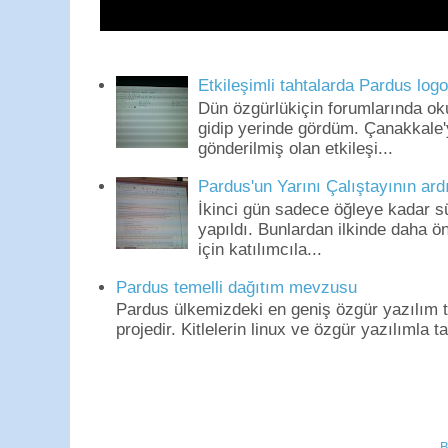
Etkileşimli tahtalarda Pardus log
Dün özgürlükiçin forumlarında o
gidip yerinde gördüm. Çanakkale'
gönderilmiş olan etkileşi...
Pardus'un Yarını Çalıştayının ard
İkinci gün sadece öğleye kadar s
yapıldı. Bunlardan ilkinde daha 
için katılımcıla...
Pardus temelli dağıtım mevzusu
Pardus ülkemizdeki en geniş özgür yazılım to
projedir. Kitlelerin linux ve özgür yazılımla t
B