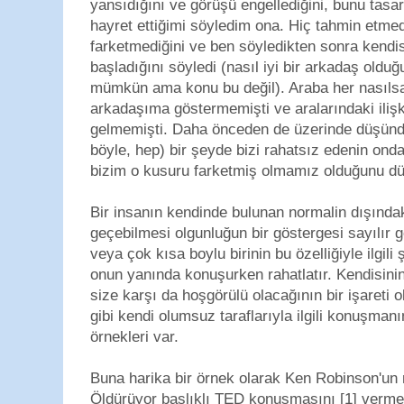
yansıdığını ve görüşü engellediğini, bunu tasar
hayret ettiğimi söyledim ona. Hiç tahmin etme
farketmediğini ve ben söyledikten sonra kendi
başladığını söyledi (nasıl iyi bir arkadaş old
mümkün ama konu bu değil). Araba her nasıls
arkadaşıma göstermemişti ve aralarındaki ili
gelmemişti. Daha önceden de üzerinde düşün
böyle, hep) bir şeyde bizi rahatsız edenin onda
bizim o kusuru farketmiş olmamız olduğunu 
Bir insanın kendinde bulunan normalin dışındaki
geçebilmesi olgunluğun bir göstergesi sayılır g
veya çok kısa boylu birinin bu özelliğiyle ilgili
onun yanında konuşurken rahatlatır. Kendisini
size karşı da hoşgörülü olacağının bir işareti 
gibi kendi olumsuz taraflarıyla ilgili konuşmanı
örnekleri var.
Buna harika bir örnek olarak Ken Robinson'un 
Öldürüyor başlıklı TED konuşmasını [1] verm