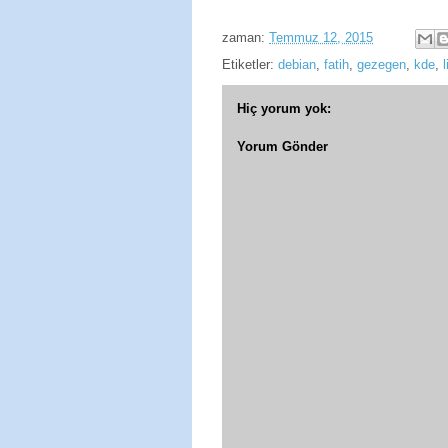
zaman:
Temmuz 12, 2015
Etiketler:
debian
,
fatih
,
gezegen
,
kde
,
Hiç yorum yok:
Yorum Gönder