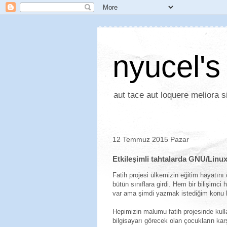
nyucel's
aut tace aut loquere meliora si
12 Temmuz 2015 Pazar
Etkileşimli tahtalarda GNU/Linu
Fatih projesi ülkemizin eğitim hayatını 
bütün sınıflara girdi. Hem bir bilişimc
var ama şimdi yazmak istediğim konu 
Hepimizin malumu fatih projesinde kull
bilgisayarı görecek olan çocukların ka