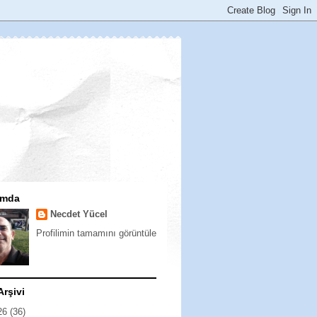
ımda
Necdet Yücel
Profilimin tamamını görüntüle
Arşivi
26
(36)