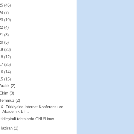
25
(46)
24
(7)
23
(19)
22
(4)
21
(3)
20
(5)
19
(23)
18
(12)
17
(25)
16
(14)
15
(15)
Aralık
(2)
Ekim
(3)
Temmuz
(2)
X. Türkiye'de İnternet Konferansı ve
Akademik Bil...
tkileşimli tahtalarda GNU/Linux
Haziran
(1)