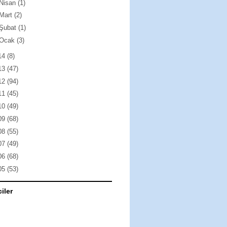
Nisan
(1)
Mart
(2)
Şubat
(1)
Ocak
(3)
14
(8)
13
(47)
12
(94)
11
(45)
10
(49)
09
(68)
08
(55)
07
(49)
06
(68)
05
(53)
ciler