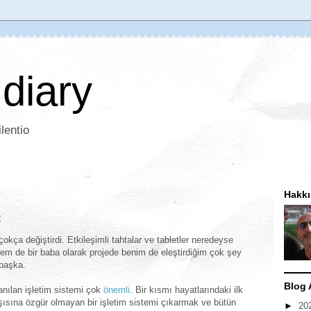
 diary
lentio
Hakk
x
çokça değiştirdi. Etkileşimli tahtalar ve tabletler neredeyse
i hem de bir baba olarak projede benim de eleştirdiğim çok şey
başka.
Blog 
anılan işletim sistemi çok
önemli
. Bir kısmı hayatlarındaki ilk
rşısına özgür olmayan bir işletim sistemi çıkarmak ve bütün
►
20