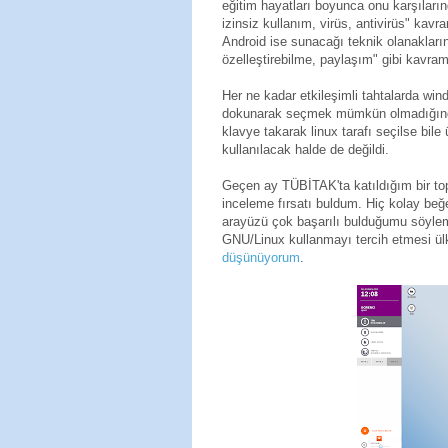
eğitim hayatları boyunca onu karşılarınd
izinsiz kullanım, virüs, antivirüs" ka
Android ise sunacağı teknik olanakları
özelleştirebilme, paylaşım" gibi kavra
Her ne kadar etkileşimli tahtalarda win
dokunarak seçmek mümkün olmadığınd
klavye takarak linux tarafı seçilse bi
kullanılacak halde de değildi.
Geçen ay TÜBİTAK'ta katıldığım bir top
inceleme fırsatı buldum. Hiç kolay beğ
arayüzü çok başarılı bulduğumu söylemel
GNU/Linux kullanmayı tercih etmesi ül
düşünüyorum
.