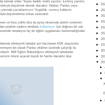
a tutmak onları "lisans bedeli, krekli yazılım, kırılmış yazılım,
►
20
vramlarıyla büyütmek demek olacaktır. Debian, Pardus veya
n yanında çocuklarımızın "özgürlük, sınırsız kullanım,
►
20
mlarla büyümelerine imkan verecektir.
►
20
►
20
dows ve linux yüklü olsa da açılış ekranında işletim sistemini
an pratikte sadece windows
kullanılıyor
. İşin doğrusu bir usb
►
20
le üzerinde neredeyse hiç bir eğitim uygulaması bulunmadığından
►
20
►
20
lantıda etkileşimli tahtalar için hazırlanan KDE arayüzünü
►
20
enmeyen biri olarak Pardus ekibinin üzerinde çalıştığı bu
►
20
iyim. Milli Eğitim Bakanlığının etkileşimli tahtalarda
kemizin önünü açacak büyük bir hamle olacaktır diye
►
20
▼
20
►
►
▼
X
E
►