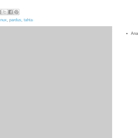
linux
,
pardus
,
tahta
Ana