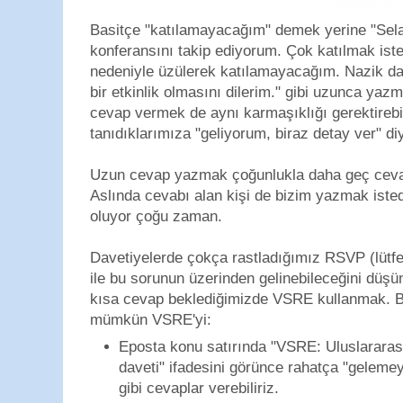
Basitçe "katılamayacağım" demek yerine "Selam
konferansını takip ediyorum. Çok katılmak iste
nedeniyle üzülerek katılamayacağım. Nazik dave
bir etkinlik olmasını dilerim." gibi uzunca ya
cevap vermek de aynı karmaşıklığı gerektirebi
tanıdıklarımıza "geliyorum, biraz detay ver" di
Uzun cevap yazmak çoğunlukla daha geç cev
Aslında cevabı alan kişi de bizim yazmak isted
oluyor çoğu zaman.
Davetiyelerde çokça rastladığımız RSVP (lütfe
ile bu sorunun üzerinden gelinebileceğini düşü
kısa cevap beklediğimizde VSRE kullanmak. B
mümkün VSRE'yi:
Eposta konu satırında "VSRE: Uluslararas
daveti" ifadesini görünce rahatça "gelem
gibi cevaplar verebiliriz.