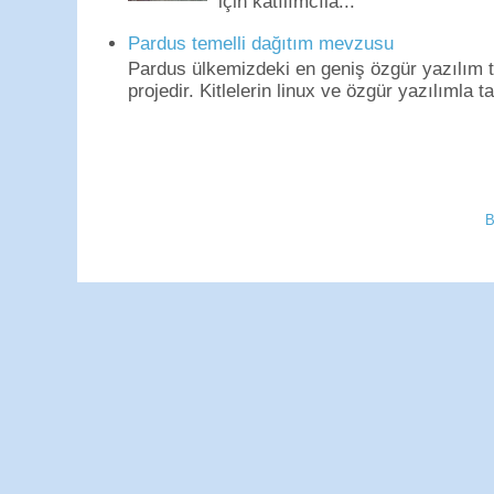
için katılımcıla...
Pardus temelli dağıtım mevzusu
Pardus ülkemizdeki en geniş özgür yazılım to
projedir. Kitlelerin linux ve özgür yazılımla t
B