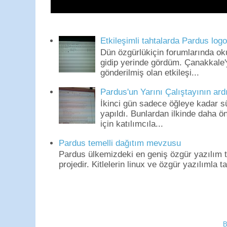
Etkileşimli tahtalarda Pardus log
Dün özgürlükiçin forumlarında o
gidip yerinde gördüm. Çanakkale'
gönderilmiş olan etkileşi...
Pardus'un Yarını Çalıştayının ard
İkinci gün sadece öğleye kadar s
yapıldı. Bunlardan ilkinde daha 
için katılımcıla...
Pardus temelli dağıtım mevzusu
Pardus ülkemizdeki en geniş özgür yazılım to
projedir. Kitlelerin linux ve özgür yazılımla t
B