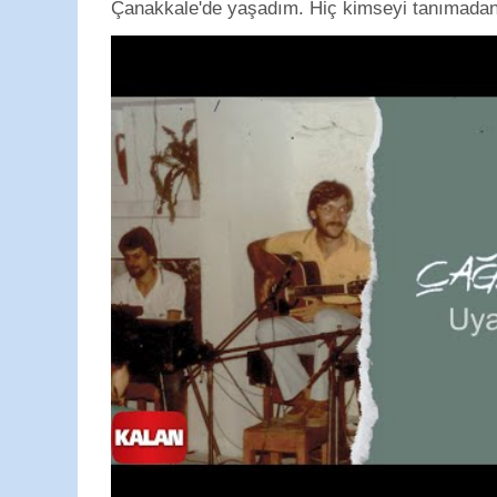
Çanakkale'de yaşadım. Hiç kimseyi tanımadan g