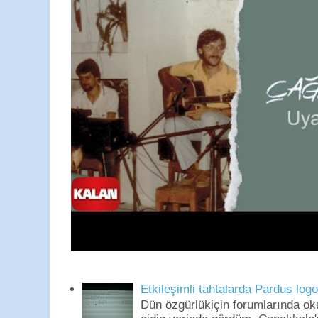
Etkileşimli tahtalarda Pardus log
Dün özgürlükiçin forumlarında o