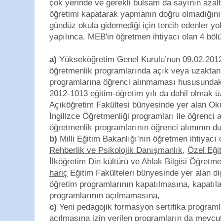
çok yerinde ve gerekli bulsam da sayının azalt
öğretimi kapatarak yapmanın doğru olmadığını
gündüz okula gidemediği için tercih edenler yo
yapılınca. MEB'in öğretmen ihtiyacı olan 4 böl
a)
Yükseköğretim Genel Kurulu’nun 09.02.2012 t
öğretmenlik programlarında açık veya uzaktan 
programlarına öğrenci alınmaması hususundaki
2012-1013 eğitim-öğretim yılı da dahil olmak ü
Açıköğretim Fakültesi bünyesinde yer alan Oku
İngilizce Öğretmenliği programları ile öğrenci
öğretmenlik programlarının öğrenci alımının d
b)
Milli Eğitim Bakanlığı’nın öğretmen ihtiyacı
Rehberlik ve Psikolojik Danışmanlık
,
Özel Eği
İlköğretim Din kültürü ve Ahlak Bilgisi Öğretme
hariç
Eğitim Fakülteleri bünyesinde yer alan di
öğretim programlarının kapatılmasına, kapatıla
programlarının açılmamasına,
c)
Yeni pedagojik formasyon sertifika program
açılmasına izin verilen programların da mevcut 