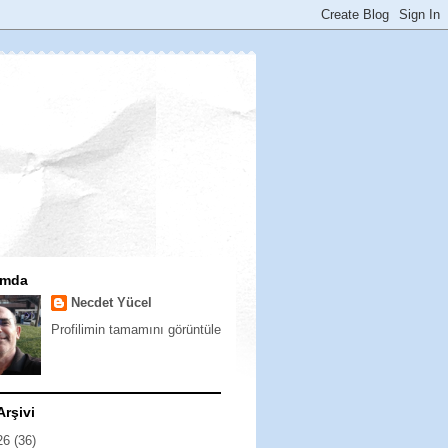
ımda
Necdet Yücel
Profilimin tamamını görüntüle
Arşivi
26
(36)