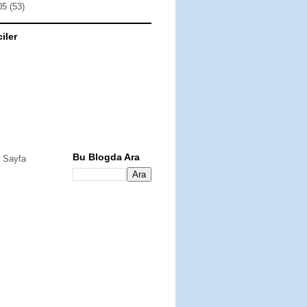
05
(53)
ciler
Bu Blogda Ara
 Sayfa