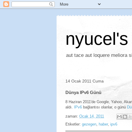
nyucel's
aut tace aut loquere meliora si
14 Ocak 2011 Cuma
Dünya IPv6 Günü
8 Haziran 2011'de Google, Yahoo, Aka
aldı.
IPv6
bağlantısı olanlar, o günü
Dü
zaman:
Ocak 14, 2011
Etiketler:
gezegen
,
haber
,
ipv6