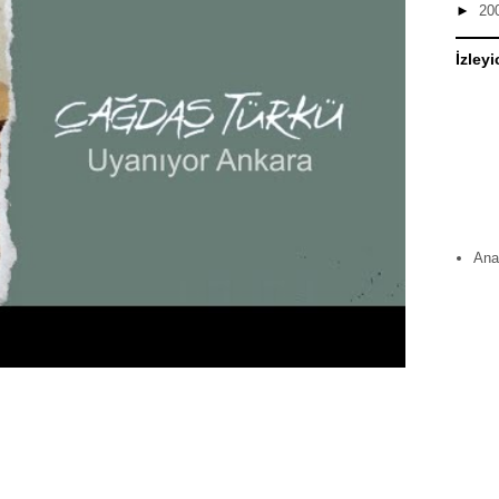
►
20
İzleyi
Ana