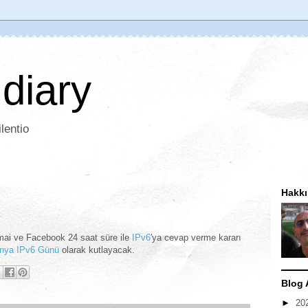
 diary
lentio
Hakk
mai ve Facebook 24 saat süre ile
IPv6
'ya cevap verme kararı
nya IPv6 Günü
olarak kutlayacak.
Blog 
►
20