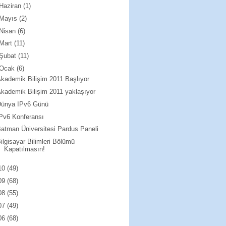
Haziran
(1)
Mayıs
(2)
Nisan
(6)
Mart
(11)
Şubat
(11)
Ocak
(6)
kademik Bilişim 2011 Başlıyor
kademik Bilişim 2011 yaklaşıyor
Dünya IPv6 Günü
Pv6 Konferansı
atman Üniversitesi Pardus Paneli
ilgisayar Bilimleri Bölümü
Kapatılmasın!
10
(49)
09
(68)
08
(55)
07
(49)
06
(68)