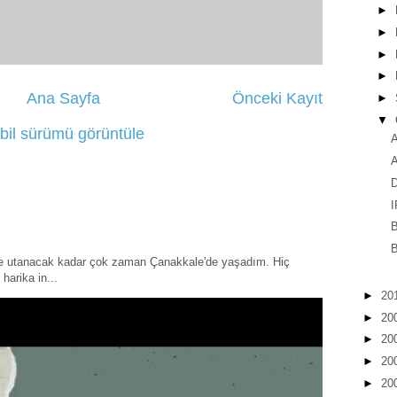
►
►
►
►
Ana Sayfa
Önceki Kayıt
►
▼
bil sürümü görüntüle
A
A
I
B
B
ye utanacak kadar çok zaman Çanakkale'de yaşadım. Hiç
harika in...
►
20
►
20
►
20
►
20
►
20