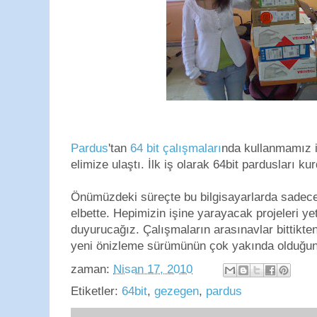
Pardus
'tan
64 bit çalışmaları
nda kullanmamız i
elimize ulaştı. İlk iş olarak 64bit pardusları ku
Önümüzdeki süreçte bu bilgisayarlarda sadece
elbette. Hepimizin işine yarayacak projeleri yet
duyurucağız. Çalışmaların arasınavlar bittikte
yeni önizleme sürümünün çok yakında olduğun
zaman:
Nisan 17, 2010
Etiketler:
64bit
,
gezegen
,
pardus