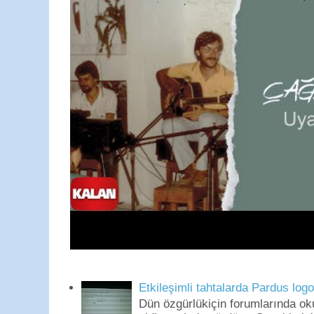
Etkileşimli tahtalarda Pardus log
Dün özgürlükiçin forumlarında o