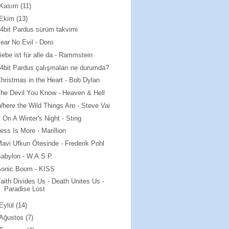
Kasım
(11)
Ekim
(13)
4bit Pardus sürüm takvimi
ear No Evil - Doro
iebe ist für alle da - Rammstein
4bit Pardus çalışmaları ne durumda?
hristmas in the Heart - Bob Dylan
he Devil You Know - Heaven & Hell
here the Wild Things Are - Steve Vai
f On A Winter's Night - Sting
ess Is More - Marillion
avi Ufkun Ötesinde - Frederik Pohl
abylon - W.A.S.P.
Sonic Boom - KISS
aith Divides Us - Death Unites Us -
Paradise Lost
Eylül
(14)
Ağustos
(7)