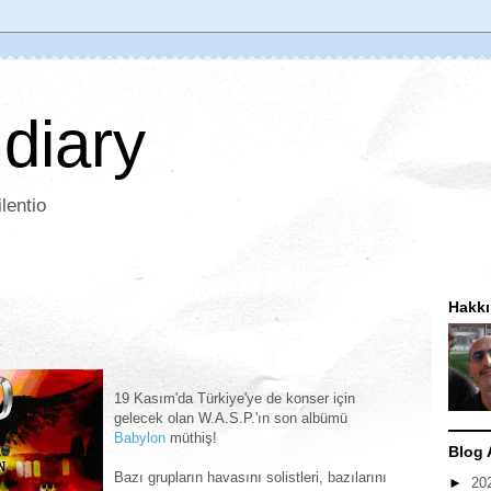
 diary
lentio
Hakk
19 Kasım'da Türkiye'ye de konser için
gelecek olan W.A.S.P.'ın son albümü
Babylon
müthiş!
Blog 
Bazı grupların havasını solistleri, bazılarını
►
20