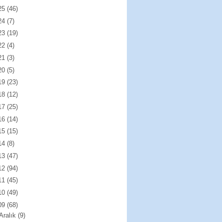
25
(46)
24
(7)
23
(19)
22
(4)
21
(3)
20
(5)
19
(23)
18
(12)
17
(25)
16
(14)
15
(15)
14
(8)
13
(47)
12
(94)
11
(45)
10
(49)
09
(68)
Aralık
(9)