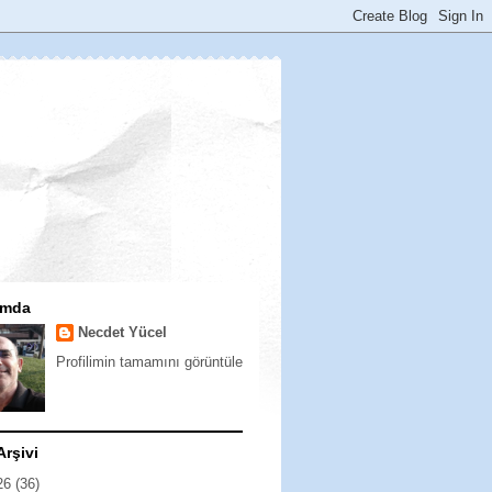
ımda
Necdet Yücel
Profilimin tamamını görüntüle
Arşivi
26
(36)