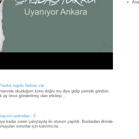
Ana
 Pardus logolu Debian var
umlarında okuduğum konu doğru mu diye gidip yerinde gördüm.
 ay önce gönderilmiş olan etkileşi...
tayının ardından - 3
ye kadar süren çalıştayda iki oturum yapıldı. Bunlardan ilkinde
uşulan sorunlar için katılımcıla...