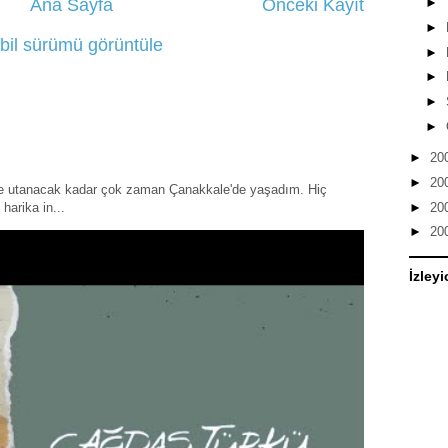
Ana Sayfa
Önceki Kayıt
►
►
bil sürümü görüntüle
►
►
►
►
►
20
►
20
ye utanacak kadar çok zaman Çanakkale'de yaşadım. Hiç
►
20
harika in...
►
20
İzleyi