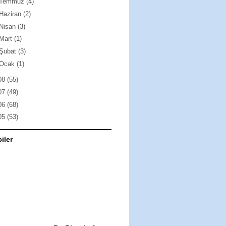
Temmuz
(4)
Haziran
(2)
Nisan
(3)
Mart
(1)
Şubat
(3)
Ocak
(1)
08
(55)
07
(49)
06
(68)
05
(53)
ciler