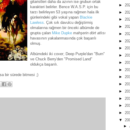
gitaristleri daha da azının ise grubun ortak
►
20
karakteri belirler. Bence W.A.S.P. için bu
tarzı belirleyen 53 yaşına rağmen hala ilk
►
20
günlerindeki gibi vokal yapan
Blackie
►
20
Lawless
. Çok sık davulcu değiştirmiş
►
20
olmalarına rağmen bir önceki albümde de
grupta çalan
Mike Dupke
mahşerin dört atlısı
►
20
havasının yakalanmasında çok başarılı
►
20
olmuş.
►
20
Albümdeki iki cover; Deep Purple'dan "Burn"
►
20
ve Chuck Berry'den "Promised Land"
►
20
oldukça başarılı.
►
20
a bir sürede bitmesi ;)
►
20
►
20
►
20
►
20
►
20
►
20
▼
20
►