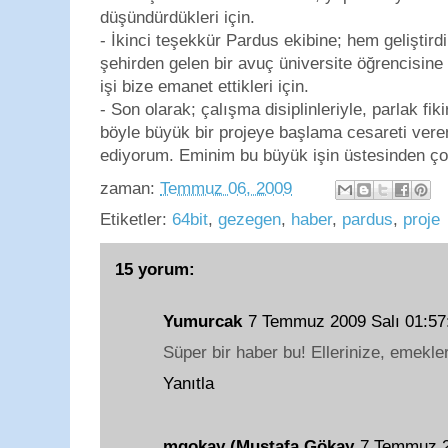
düşündürdükleri için.
- İkinci teşekkür Pardus ekibine; hem geliştirdi
şehirden gelen bir avuç üniversite öğrencisine 
işi bize emanet ettikleri için.
- Son olarak; çalışma disiplinleriyle, parlak fiki
böyle büyük bir projeye başlama cesareti vere
ediyorum. Eminim bu büyük işin üstesinden ço
zaman:
Temmuz 06, 2009
Etiketler:
64bit
,
gezegen
,
haber
,
pardus
,
proje
15 yorum:
Yumurcak
7 Temmuz 2009 Salı 01:5
Süper bir haber bu! Ellerinize, emekler
Yanıtla
mgokay (Mustafa Gökay
7 Temmuz 2