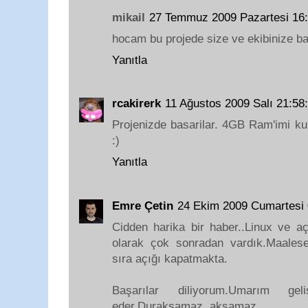
mikail
27 Temmuz 2009 Pazartesi 16
hocam bu projede size ve ekibinize baş
Yanıtla
rcakirerk
11 Ağustos 2009 Salı 21:5
Projenizde basarilar. 4GB Ram'imi ku
:)
Yanıtla
Emre Çetin
24 Ekim 2009 Cumartesi
Cidden harika bir haber..Linux ve a
olarak çok sonradan vardık.Maales
sıra açığı kapatmakta.
Başarılar diliyorum.Umarım g
eder.Duraksamaz, aksamaz