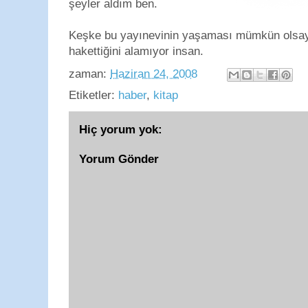
şeyler aldım ben.
Keşke bu yayınevinin yaşaması mümkün olsay
hakettiğini alamıyor insan.
zaman:
Haziran 24, 2008
Etiketler:
haber
,
kitap
Hiç yorum yok:
Yorum Gönder