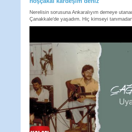
hoşçakal kardeşim deniz
Nerelisin sorusuna Ankaralıyım demeye utan
Çanakkale'de yaşadım. Hiç kimseyi tanımadan g