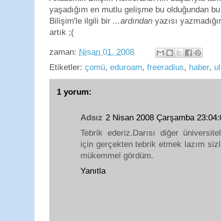
yaşadığım en mutlu gelişme bu olduğundan b
Bilişim'le ilgili bir
...ardından
yazısı yazmadığım
artık ;(
zaman:
Nisan 01, 2008
Etiketler:
çomü
,
eduroam
,
freeradius
,
haber
,
u
1 yorum:
Adsız
2 Nisan 2008 Çarşamba 23:04
Tebrik ederiz.Darısı diğer üniversit
için gerçekten tebrik etmek lazım sizl
mükemmel gördüm.
Yanıtla