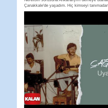
Çanakkale'de yaşadım. Hiç kimseyi tanımadan g