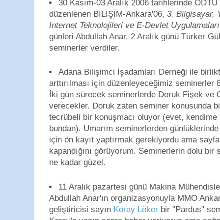
30 Kasım-03 Aralık 2006 tarihlerinde ODTÜ
düzenlenen BİLİŞİM-Ankara'06,
3. Bilgisayar,
Internet Teknolojileri ve E-Devlet Uygulamaları
günleri Abdullah Anar, 2 Aralık günü Türker Gü
seminerler verdiler.
Adana Bilişimci İşadamları Derneği ile birlik
arttırılması için düzenleyeceğimiz seminerler
İki gün sürecek seminerlerde Doruk Fişek ve
verecekler. Doruk zaten seminer konusunda b
tecrübeli bir konuşmacı oluyor (evet, kendime 
bundan). Umarım seminerlerden günlüklerinde 
için ön kayıt yaptırmak gerekiyordu ama sayf
kapandığını görüyorum. Seminerlerin dolu bir
ne kadar güzel.
11 Aralık pazartesi günü Makina Mühendisle
Abdullah Anar'ın organizasyonuyla MMO Anka
geliştiricisi sayın
Koray Löker
bir "Pardus" sem