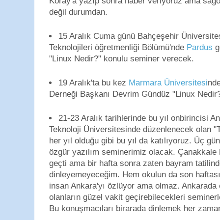
Koray'a yazıp sonra haber veriyoruz ama sağ
değil durumdan.
15 Aralık Cuma günü Bahçeşehir Üniversites
Teknolojileri öğretmenliği Bölümü'nde
Pardus
g
"Linux Nedir?" konulu seminer verecek.
19 Aralık'ta bu kez
Marmara Üniversitesi
nde
Derneği Başkanı Devrim Gündüz "Linux Nedir?
21-23 Aralık tarihlerinde bu yıl onbirincis
Teknoloji Üniversitesinde düzenlenecek olan "T
her yıl olduğu gibi bu yıl da katılıyoruz. Üç g
özgür yazılım seminerimiz olacak. Çanakkale h
geçti ama bir hafta sonra zaten bayram tatilin
dinleyemeyeceğim. Hem okulun da son haftas
insan Ankara'yı özlüyor ama olmaz. Ankarada 
olanların güzel vakit geçirebilecekleri seminer
Bu konuşmacıları birarada dinlemek her zam