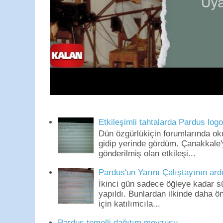
Etkileşimli tahtalarda Pardus log
Dün özgürlükiçin forumlarında o
gidip yerinde gördüm. Çanakkale'
gönderilmiş olan etkileşi...
Pardus'un Yarını Çalıştayının ard
İkinci gün sadece öğleye kadar s
yapıldı. Bunlardan ilkinde daha 
için katılımcıla...
Pardus temelli dağıtım mevzusu