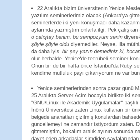
22 Aralıkta bizim üniversitenin Yenice Mes
yazılım seminerlerimiz olacak (Ankara'ya gitm
seminerlerde iki yeni konuşmacı daha kazanmı
aylarında yazmıştım onlarla ilgi. Pek çalışkan
o çalıştay benim, bu sempozyum senin
diyerek
şöyle şöyle oldu
diyemediler. Neyse, illa müthi
da daha iyisi
bir şey yazın demediniz ki, hoca
olur herhalde. Yenice'de tecrübeli seminer k
Onun bir de bir hafta önce İstanbul'da Ruby s
kendime mutluluk payı çıkarıyorum ne var bun
Yenice seminerlerinden sonra pazar günü M
25 Aralıkta Server Acim hocayla birlikte iki s
"GNU/Linux ile Akademik Uygulamalar" başlılı
İnönü Üniversitesi zaten Linux kullanan bir ün
belgede anahatları çizilmiş konulardan bahsed
güncellemeyi ne zamandır istiyordum zaten. D
gitmemiştim, bakalım aralık ayının sonunda nas
davet eden arkadaşlar şimdiden sayfalarından