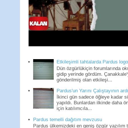
Etkileşimli tahtalarda Pardus log
Dün özgürlükiçin forumlarında o
gidip yerinde gördüm. Çanakkale'
gönderilmiş olan etkileşi...
Pardus'un Yarını Çalıştayının ard
İkinci gün sadece öğleye kadar s
yapıldı. Bunlardan ilkinde daha 
için katılımcıla...
Pardus temelli dağıtım mevzusu
Pardus ülkemizdeki en geniş özgür yazılım to