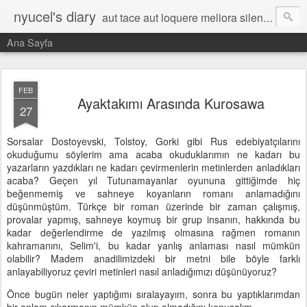
nyucel's diary
aut tace aut loquere meliora silentio
Ana Sayfa
FEB
Ayaktakımı Arasında Kurosawa
27
Sorsalar Dostoyevski, Tolstoy, Gorki gibi Rus edebiyatçılarını
okuduğumu söylerim ama acaba okuduklarımın ne kadarı bu
yazarların yazdıkları ne kadarı çevirmenlerin metinlerden anladıkları
acaba? Geçen yıl Tutunamayanlar oyununa gittiğimde hiç
beğenmemiş ve sahneye koyanların romanı anlamadığını
düşünmüştüm. Türkçe bir roman üzerinde bir zaman çalışmış,
provalar yapmış, sahneye koymuş bir grup insanın, hakkında bu
kadar değerlendirme de yazılmış olmasına rağmen romanın
kahramanını, Selim'i, bu kadar yanlış anlaması nasıl mümkün
olabilir? Madem anadilimizdeki bir metni bile böyle farklı
anlayabiliyoruz çeviri metinleri nasıl anladığımızı düşünüyoruz?
Önce bugün neler yaptığımı sıralayayım, sonra bu yaptıklarımdan