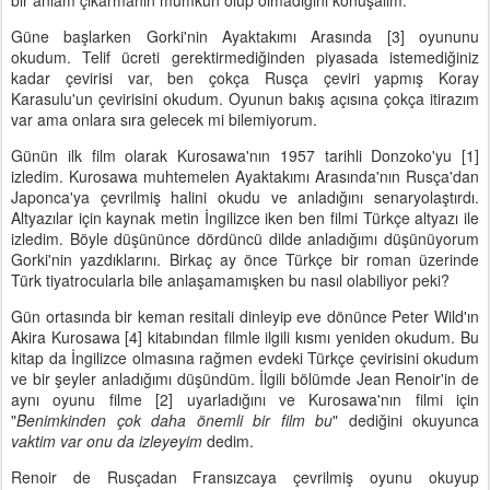
bir anlam çıkarmanın mümkün olup olmadığını konuşalım.
Güne başlarken Gorki'nin Ayaktakımı Arasında [3] oyununu
okudum. Telif ücreti gerektirmediğinden piyasada istemediğiniz
kadar çevirisi var, ben çokça Rusça çeviri yapmış Koray
Karasulu'un çevirisini okudum. Oyunun bakış açısına çokça itirazım
var ama onlara sıra gelecek mi bilemiyorum.
Günün ilk film olarak Kurosawa'nın 1957 tarihli Donzoko'yu [1]
izledim. Kurosawa muhtemelen Ayaktakımı Arasında'nın Rusça'dan
Japonca'ya çevrilmiş halini okudu ve anladığını senaryolaştırdı.
Altyazılar için kaynak metin İngilizce iken ben filmi Türkçe altyazı ile
izledim. Böyle düşününce dördüncü dilde anladığımı düşünüyorum
Gorki'nin yazdıklarını. Birkaç ay önce Türkçe bir roman üzerinde
Türk tiyatrocularla bile anlaşamamışken bu nasıl olabiliyor peki?
Gün ortasında bir keman resitali dinleyip eve dönünce Peter Wild'ın
Akira Kurosawa [4] kitabından filmle ilgili kısmı yeniden okudum. Bu
kitap da İngilizce olmasına rağmen evdeki Türkçe çevirisini okudum
ve bir şeyler anladığımı düşündüm. İlgili bölümde Jean Renoir'in de
aynı oyunu filme [2] uyarladığını ve Kurosawa'nın filmi için
"
Benimkinden çok daha önemli bir film bu
" dediğini okuyunca
vaktim var onu da izleyeyim
dedim.
Renoir de Rusçadan Fransızcaya çevrilmiş oyunu okuyup