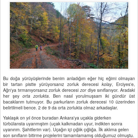
Bu doğa yürüyüşlerinde benim anladığım eğer hiç eğimi olmayan
bir tartan pistte yürüyorsanız zorluk derecesi
kolay
, Erciyes'e,
Ağrı'ya tırmanıyorsanız zorluk derecesi
zor
diye sınıflanıyor. Aradaki
her şey
orta zorlukta
. Ben nasıl yorulmuşsam iki gündür üst
bacaklarım tutmuyor. Bu parkurların zorluk derecesi 10 üzerinden
belirtilmeli bence. 2 de 9 da orta zorlukta olmaz arkadaşlar.
Yaklaşık on yıl önce buradan Ankara'ya uçakla giderken
türbülansta uyanmıştım (uçak kalkmadan uyur, indikten sonra
uyanırım. Şahitlerim var). Uçağın içi çığlık çığlığa. İlk aklıma gelen
son sınıfların bitirme projelerini tamamlamamış olduğumuz olmuştu.