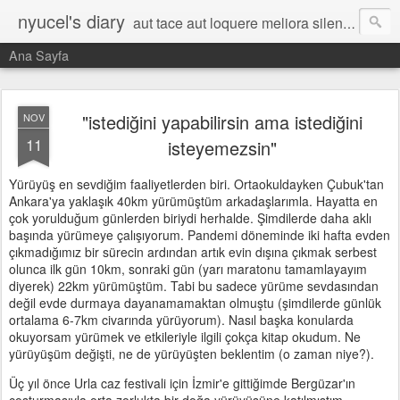
nyucel's diary
aut tace aut loquere meliora silentio
Ana Sayfa
"istediğini yapabilirsin ama istediğini
NOV
11
isteyemezsin"
Yürüyüş en sevdiğim faaliyetlerden biri. Ortaokuldayken Çubuk'tan
Ankara'ya yaklaşık 40km yürümüştüm arkadaşlarımla. Hayatta en
çok yorulduğum günlerden biriydi herhalde. Şimdilerde daha aklı
başında yürümeye çalışıyorum. Pandemi döneminde iki hafta evden
çıkmadığımız bir sürecin ardından artık evin dışına çıkmak serbest
olunca ilk gün 10km, sonraki gün (yarı maratonu tamamlayayım
diyerek) 22km yürümüştüm. Tabi bu sadece yürüme sevdasından
değil evde durmaya dayanamamaktan olmuştu (şimdilerde günlük
ortalama 6-7km civarında yürüyorum). Nasıl başka konularda
okuyorsam yürümek ve etkileriyle ilgili çokça kitap okudum. Ne
yürüyüşüm değişti, ne de yürüyüşten beklentim (o zaman niye?).
Üç yıl önce Urla caz festivali için İzmir'e gittiğimde Bergüzar'ın