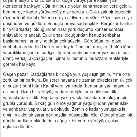
coşturmasıyla orta zorlukta bir doğa yürüyüşüne katılmıştım
(konserler harikaydı). Bir minibüsle yolun kenarında bir yere geldik,
ben nereye kadar yürüyeceğiz diye sordum. Çok uzak bir tepedeki
rüzgar tribünlerini gösterip oraya gidiyoruz dediler. Güzel şaka diye
düşündüm ve güldüm. Sonuçta oraya kadar çıktık. Bergüzar harika
bir yol arkadaşı olduğundan nasıl yorulduğumu konser sonrası
anlayabildim ancak. Eylül ortası olduğundan henüz sonbahar
başlamamıştı ama yine doğa çok güzeldi. Gördüğüm en güzel
sonbaharlardan biri Deliorman'daydı. Çamları, ardıçları (bütün iğne
yapraklıların çam olmadığını öğrenmemin bu kadar yakında olması
utanç verici), akçaağaçları, çınarları bütün o muazzam renkleriyle
görmek harikaydı.
Geçen pazar Kazdağlarına bir doğa yürüyüşü için gittim. Yine orta
zorlukta bir parkura. Bu sefer hayatta ne zaman tökezlesem (ki çok
olmuştur) beni tutan Kamil vardı yanımda (ben onun yanındaydım
aslında). Uzun bir yürüyüş parkuru değildi ama oldukça dik
yamaçlardan indik. Hep bana yakın yaşta insanlardan oluşan bir
grupla yürüdük. Birkaç gün önce yağmur yağdığından yerler ıslak
ve sonbahar yapraklarıyla doluydu. Zemin o kadar yumuşaktı ki
eminim ciddi bir zarar görmezdim düşseydim bile. Güneşli güzel bir
günde harika renklerle dolu ağaçlık bir yerde yürüyüp, çokça
eğlenip döndük.