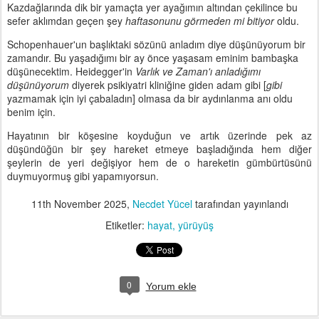
Kazdağlarında dik bir yamaçta yer ayağımın altından çekilince bu
sefer aklımdan geçen şey
haftasonunu görmeden mi bitiyor
oldu.
Schopenhauer'un başlıktaki sözünü anladım diye düşünüyorum bir
zamandır. Bu yaşadığımı bir ay önce yaşasam eminim bambaşka
düşünecektim. Heidegger'in
Varlık ve Zaman'ı anladığımı
düşünüyorum
diyerek psikiyatri kliniğine giden adam gibi [
gibi
yazmamak için iyi çabaladın] olmasa da bir aydınlanma anı oldu
benim için.
Hayatının bir köşesine koyduğun ve artık üzerinde pek az
düşündüğün bir şey hareket etmeye başladığında hem diğer
şeylerin de yeri değişiyor hem de o hareketin gümbürtüsünü
duymuyormuş gibi yapamıyorsun.
11th November 2025
,
Necdet Yücel
tarafından yayınlandı
Etiketler:
hayat
yürüyüş
0
Yorum ekle