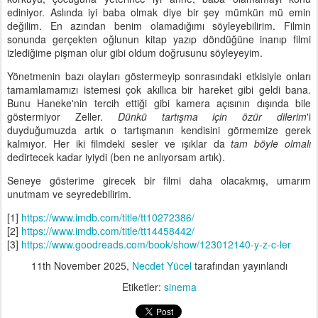
ediniyor. Aslında iyi baba olmak diye bir şey mümkün mü emin
değilim. En azından benim olamadığımı söyleyebilirim. Filmin
sonunda gerçekten oğlunun kitap yazıp döndüğüne inanıp filmi
izlediğime pişman olur gibi oldum doğrusunu söyleyeyim.
Yönetmenin bazı olayları göstermeyip sonrasındaki etkisiyle onları
tamamlamamızı istemesi çok akıllıca bir hareket gibi geldi bana.
Bunu Haneke'nin tercih ettiği gibi kamera açısının dışında bile
göstermiyor Zeller.
Dünkü tartışma için özür dilerim
'i
duyduğumuzda artık o tartışmanın kendisini görmemize gerek
kalmıyor. Her iki filmdeki sesler ve ışıklar da
tam böyle olmalı
dedirtecek kadar iyiydi (ben ne anlıyorsam artık).
Seneye gösterime girecek bir filmi daha olacakmış, umarım
unutmam ve seyredebilirim.
[1]
https://www.imdb.com/title/tt10272386/
[2]
https://www.imdb.com/title/tt14458442/
[3]
https://www.goodreads.com/book/show/123012140-y-z-c-ler
11th November 2025
,
Necdet Yücel
tarafından yayınlandı
Etiketler:
sinema