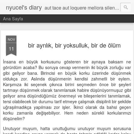
nyucel's diary
aut tace aut loquere meliora silentio
Ana Sayfa
NOV
bir ayrılık, bir yoksulluk, bir de ölüm
11
İnsana en büyük korkusunu gösteren bir aynaya baksam ne
görürdüm acaba? Bu soruya cevap vermenin iki büyük zorluğu var
gibi geliyor bana. Birincisi en büyük korku üzerinde düşünmek
oldukça zor. Aslında düşünmenin kendisi zahmetli bir eylem.
Karşımıza iki seçenek çıkınca birini seçmeden önce bir şeyleri
tartmayı düşünmek olarak tanımlarsak habire düşünüyormuşuz gibi
geliyor ama düşündüğümüz önermeyi ve bileşenlerini tanımlamak,
tersi olabilecek bir durumu tarif etmeye çalışmak disiplinli bir şekilde
uğraşılmadıkça yapılması zor işler. İkinci olarak da bahsi geçen
korku zamanla değişebiliyor. Hem neden sürekli korkularımızı
düşünelim?
Unutuyor muyum, hatta unuttuğumu unutuyor muyum sorusuna