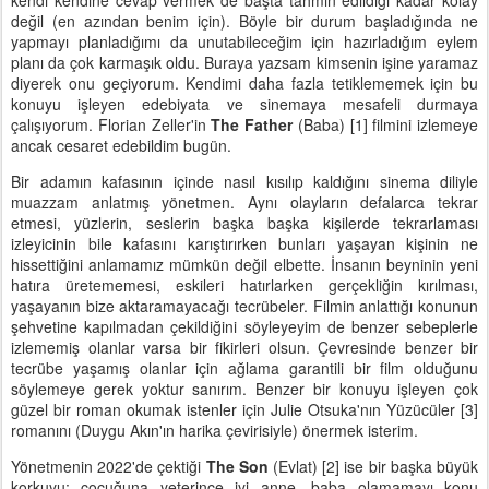
kendi kendine cevap vermek de başta tahmin edildiği kadar kolay
değil (en azından benim için). Böyle bir durum başladığında ne
yapmayı planladığımı da unutabileceğim için hazırladığım eylem
planı da çok karmaşık oldu. Buraya yazsam kimsenin işine yaramaz
diyerek onu geçiyorum. Kendimi daha fazla tetiklememek için bu
konuyu işleyen edebiyata ve sinemaya mesafeli durmaya
çalışıyorum. Florian Zeller'in
The Father
(Baba) [1] filmini izlemeye
ancak cesaret edebildim bugün.
Bir adamın kafasının içinde nasıl kısılıp kaldığını sinema diliyle
muazzam anlatmış yönetmen. Aynı olayların defalarca tekrar
etmesi, yüzlerin, seslerin başka başka kişilerde tekrarlaması
izleyicinin bile kafasını karıştırırken bunları yaşayan kişinin ne
hissettiğini anlamamız mümkün değil elbette. İnsanın beyninin yeni
hatıra üretememesi, eskileri hatırlarken gerçekliğin kırılması,
yaşayanın bize aktaramayacağı tecrübeler. Filmin anlattığı konunun
şehvetine kapılmadan çekildiğini söyleyeyim de benzer sebeplerle
izlememiş olanlar varsa bir fikirleri olsun. Çevresinde benzer bir
tecrübe yaşamış olanlar için ağlama garantili bir film olduğunu
söylemeye gerek yoktur sanırım. Benzer bir konuyu işleyen çok
güzel bir roman okumak istenler için Julie Otsuka'nın Yüzücüler [3]
romanını (Duygu Akın'ın harika çevirisiyle) önermek isterim.
Yönetmenin 2022'de çektiği
The Son
(Evlat) [2] ise bir başka büyük
korkuyu; çocuğuna yeterince iyi anne, baba olamamayı konu