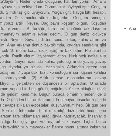
nsa'daydım. Neden orada olduğumu hatırlamıyorum. Ama o
r uykusuzluk çekiyordum. O zamanlar böyleydi işte. Gençtim
. Şimdi taş gibi uyuyorum. Yorgan gitti kavga bitti hesabı.
erdim. O zamanlar sürekli koşardım. Gençtim sonuçta.
mıyoruz artık. Neyse. Daġ bayır koştum o gün. Koşudan
Ana
 karar verdim. Brittany'de, tam sahilin önünde arkadaşımın
li girmemeyim adamın evine dedim. O gün deniz oldukça
mişti. Neyse. Suya girdikten sonra birkaç kulaç attım ve
tim. Ama arkama dönüp baktığımda, kıyıdan sandığım gibi
 çok 10 metre kadar uzaklaştığımı fark ettim. Rip akıntısı
ordu. Panik oldum. Hyperventilation. Hızlı hızlı nefes alıp
diyordum. Suyun üzerinde kalma yeteneğimi de yavaş yavaş
design diyorlar ya bir de. Hasbinalla. Aklımdan geçen son
kadaşımın 7 yaşındaki kızı, konuştuğum son kişinin kendisi
 hatırlayacak. (2) Artık kimse e-postalarıma cevap
lıydı .. gerçekten de düşüncesiz bir aptaldım. O sırada
nman yapan biri beni gördü, boğulmak üzere olduğumu fark
ahilde geldim kendime. Bugün burada olmamın nedeni de o
da. O günden beri artık aramızda olmayan insanların geride
ı ve cevapsız kalan e-postaları düşünüyorum hep. Bir gün ben
Sen de. İnternetin dijital mezarlığı bizi artık hedeflerine
ratan fare tıklamaları aracılığıyla hatırlayacak. İnsanlar o
 aldığı her şeyi geri vermiş, artık kimseye hiçbir borcu
n bırakıldığını bilmeyecekler. Bence boynu altında kalsın bu