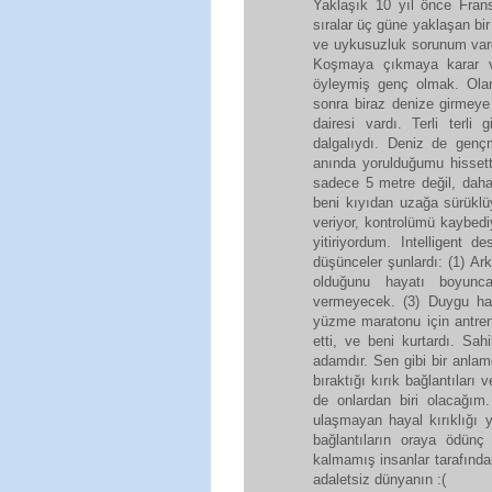
Yaklaşık 10 yıl önce Fra
sıralar üç güne yaklaşan bi
ve uykusuzluk sorunum vardı
Koşmaya çıkmaya karar v
öyleymiş genç olmak. Ola
sonra biraz denize girmeye
dairesi vardı. Terli ter
dalgalıydı. Deniz de genç
anında yorulduğumu hisset
sadece 5 metre değil, daha
beni kıyıdan uzağa sürüklüy
veriyor, kontrolümü kaybe
yitiriyordum. Intelligent 
düşünceler şunlardı: (1) Ar
olduğunu hayatı boyunca
vermeyecek. (3) Duygu hak
yüzme maratonu için antre
etti, ve beni kurtardı. S
adamdır. Sen gibi bir anlam
bıraktığı kırık bağlantılar
de onlardan biri olacağım. 
ulaşmayan hayal kırıklığı ya
bağlantıların oraya ödünç
kalmamış insanlar tarafında
adaletsiz dünyanın :(