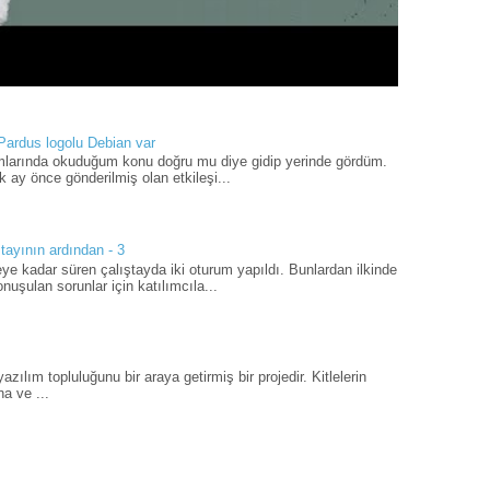
 Pardus logolu Debian var
umlarında okuduğum konu doğru mu diye gidip yerinde gördüm.
 ay önce gönderilmiş olan etkileşi...
tayının ardından - 3
ye kadar süren çalıştayda iki oturum yapıldı. Bunlardan ilkinde
uşulan sorunlar için katılımcıla...
ılım topluluğunu bir araya getirmiş bir projedir. Kitlelerin
a ve ...