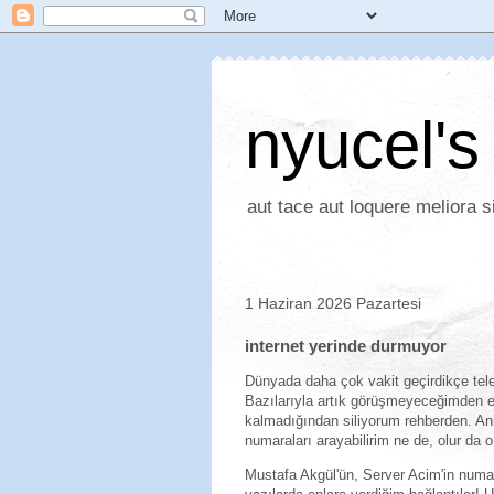
nyucel's
aut tace aut loquere meliora si
1 Haziran 2026 Pazartesi
internet yerinde durmuyor
Dünyada daha çok vakit geçirdikçe tele
Bazılarıyla artık görüşmeyeceğimden 
kalmadığından siliyorum rehberden. Ann
numaraları arayabilirim ne de, olur da o
Mustafa Akgül'ün, Server Acim'in numa