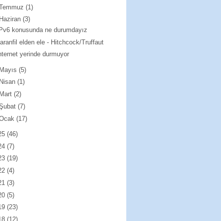
Temmuz
(1)
Haziran
(3)
IPv6 konusunda ne durumdayız
aranfil elden ele - Hitchcock/Truffaut
nternet yerinde durmuyor
Mayıs
(5)
Nisan
(1)
Mart
(2)
Şubat
(7)
Ocak
(17)
25
(46)
24
(7)
23
(19)
22
(4)
21
(3)
20
(5)
19
(23)
18
(12)