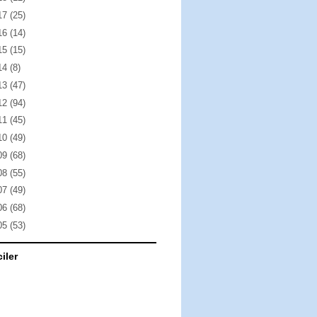
17
(25)
16
(14)
15
(15)
14
(8)
13
(47)
12
(94)
11
(45)
10
(49)
09
(68)
08
(55)
07
(49)
06
(68)
05
(53)
ciler