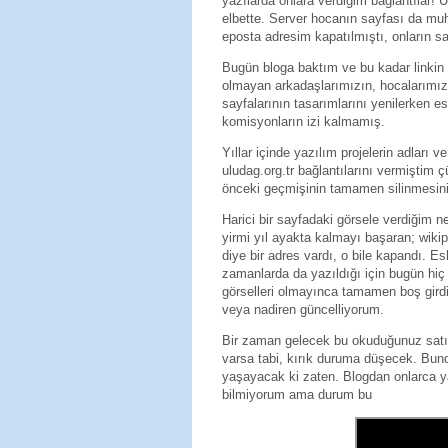
yazılarda onlara verdiğim bağlantılar! U
elbette. Server hocanın sayfası da mu
eposta adresim kapatılmıştı, onların sa
Bugün bloga baktım ve bu kadar linkin 
olmayan arkadaşlarımızın, hocalarımız
sayfalarının tasarımlarını yenilerken esk
komisyonların izi kalmamış.
Yıllar içinde yazılım projelerin adları 
uludag.org.tr bağlantılarını vermiştim 
önceki geçmişinin tamamen silinmesin
Harici bir sayfadaki görsele verdiğim n
yirmi yıl ayakta kalmayı başaran; wiki
diye bir adres vardı, o bile kapandı. E
zamanlarda da yazıldığı için bugün hiç 
görselleri olmayınca tamamen boş girdil
veya nadiren güncelliyorum.
Bir zaman gelecek bu okuduğunuz satırla
varsa tabi, kırık duruma düşecek. Bun
yaşayacak ki zaten. Blogdan onlarca yaz
bilmiyorum ama durum bu