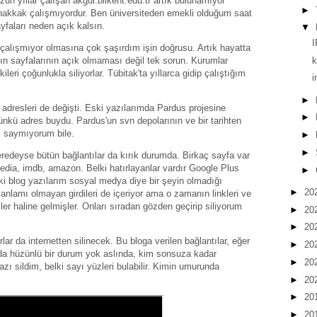
zun yıllar çalışan akgul.bilkent.edu.tr artık bulunamıyor
►
hakkak çalışmıyordur. Ben üniversiteden emekli olduğum saat
yfaları neden açık kalsın.
▼
çalışmıyor olmasına çok şaşırdım işin doğrusu. Artık hayatta
k
ın sayfalarının açık olmaması değil tek sorun. Kurumlar
ileri çoğunlukla siliyorlar. Tübitak'ta yıllarca gidip çalıştığım
i
►
ve adresleri de değişti. Eski yazılarımda Pardus projesine
►
çünkü adres buydu. Pardus'un svn depolarının ve bir tarihten
i saymıyorum bile.
►
►
eredeyse bütün bağlantılar da kırık durumda. Birkaç sayfa var
pedia, imdb, amazon. Belki hatırlayanlar vardır Google Plus
►
ski blog yazılarım sosyal medya diye bir şeyin olmadığı
►
20
anlamı olmayan girdileri de içeriyor ama o zamanın linkleri ve
er haline gelmişler. Onları sıradan gözden geçirip siliyorum
►
20
►
20
r da internetten silinecek. Bu bloga verilen bağlantılar, eğer
►
20
da hüzünlü bir durum yok aslında, kim sonsuza kadar
►
20
ı sildim, belki sayı yüzleri bulabilir. Kimin umurunda
►
20
►
20
►
20