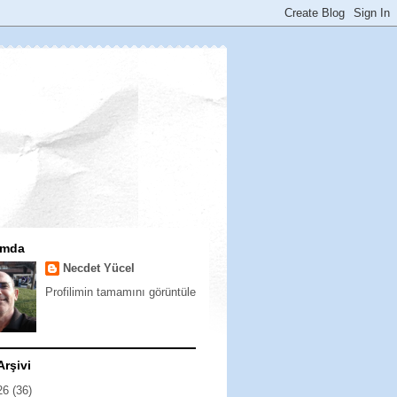
ımda
Necdet Yücel
Profilimin tamamını görüntüle
Arşivi
26
(36)