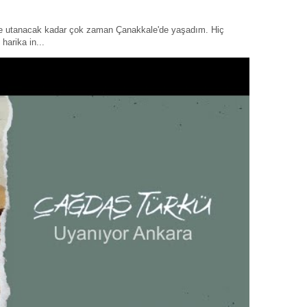
ye utanacak kadar çok zaman Çanakkale'de yaşadım. Hiç
harika in...