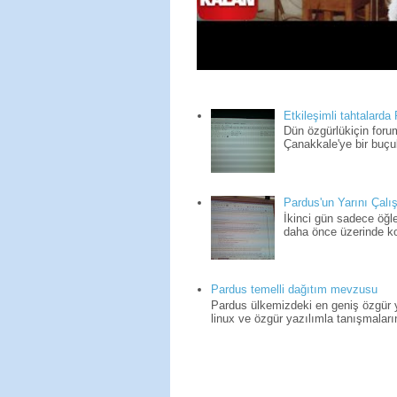
Etkileşimli tahtalarda
Dün özgürlükiçin for
Çanakkale'ye bir buçuk
Pardus'un Yarını Çalış
İkinci gün sadece öğle
daha önce üzerinde kon
Pardus temelli dağıtım mevzusu
Pardus ülkemizdeki en geniş özgür yaz
linux ve özgür yazılımla tanışmaların