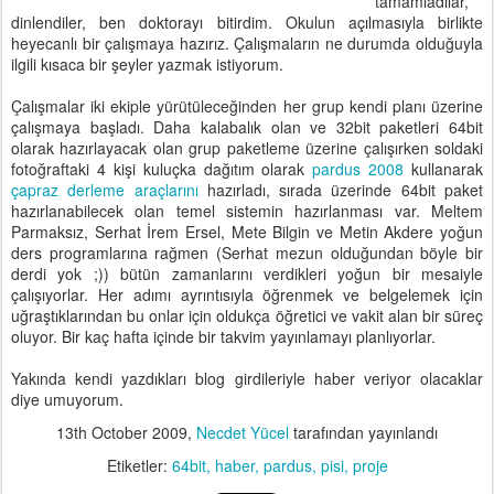
tamamladılar,
dinlendiler, ben doktorayı bitirdim. Okulun açılmasıyla birlikte
heyecanlı bir çalışmaya hazırız. Çalışmaların ne durumda olduğuyla
ilgili kısaca bir şeyler yazmak istiyorum.
Çalışmalar iki ekiple yürütüleceğinden her grup kendi planı üzerine
çalışmaya başladı. Daha kalabalık olan ve 32bit paketleri 64bit
olarak hazırlayacak olan grup paketleme üzerine çalışırken soldaki
fotoğraftaki 4 kişi kuluçka dağıtım olarak
pardus 2008
kullanarak
çapraz derleme araçlarını
hazırladı, sırada üzerinde 64bit paket
hazırlanabilecek olan temel sistemin hazırlanması var. Meltem
Parmaksız, Serhat İrem Ersel, Mete Bilgin ve Metin Akdere yoğun
ders programlarına rağmen (Serhat mezun olduğundan böyle bir
derdi yok ;)) bütün zamanlarını verdikleri yoğun bir mesaiyle
çalışıyorlar. Her adımı ayrıntısıyla öğrenmek ve belgelemek için
uğraştıklarından bu onlar için oldukça öğretici ve vakit alan bir süreç
oluyor. Bir kaç hafta içinde bir takvim yayınlamayı planlıyorlar.
Yakında kendi yazdıkları blog girdileriyle haber veriyor olacaklar
diye umuyorum.
13th October 2009
,
Necdet Yücel
tarafından yayınlandı
Etiketler:
64bit
haber
pardus
pisi
proje