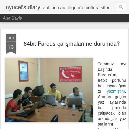
nyucel's diary
aut tace aut loquere meliora silentio
Ana Sayfa
OCT
64bit Pardus çalışmaları ne durumda?
13
Temmuz ayı
başında
Pardus'un
64bit portunu
hazırlayacağımı
zı
yazmıştım
.
Aradan geçen
yaz aylarında
bu projede
çalışacak olan
arkadaşlar yaz
stajlarını