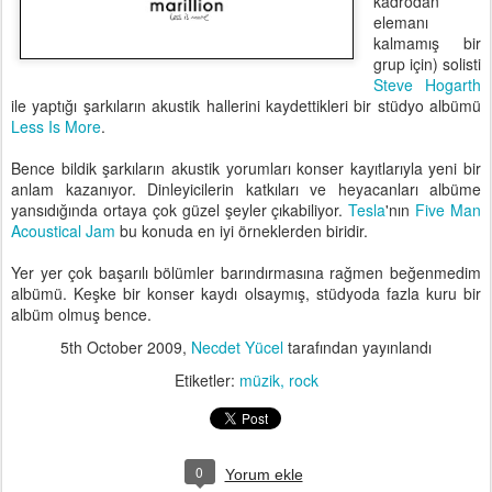
kadrodan
elemanı
kalmamış bir
grup için) solisti
Steve Hogarth
ile yaptığı şarkıların akustik hallerini kaydettikleri bir stüdyo albümü
Less Is More
.
Bence bildik şarkıların akustik yorumları konser kayıtlarıyla yeni bir
anlam kazanıyor. Dinleyicilerin katkıları ve heyacanları albüme
yansıdığında ortaya çok güzel şeyler çıkabiliyor.
Tesla
'nın
Five Man
Acoustical Jam
bu konuda en iyi örneklerden biridir.
Yer yer çok başarılı bölümler barındırmasına rağmen beğenmedim
albümü. Keşke bir konser kaydı olsaymış, stüdyoda fazla kuru bir
albüm olmuş bence.
5th October 2009
,
Necdet Yücel
tarafından yayınlandı
Etiketler:
müzik
rock
0
Yorum ekle