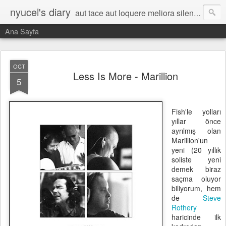
nyucel's diary
aut tace aut loquere meliora silentio
Ana Sayfa
OCT
Less Is More - Marillion
5
Fish'le yolları
yıllar önce
ayrılmış olan
Marillion'un
yeni (20 yıllık
soliste yeni
demek biraz
saçma oluyor
biliyorum, hem
de
Steve
Rothery
haricinde ilk