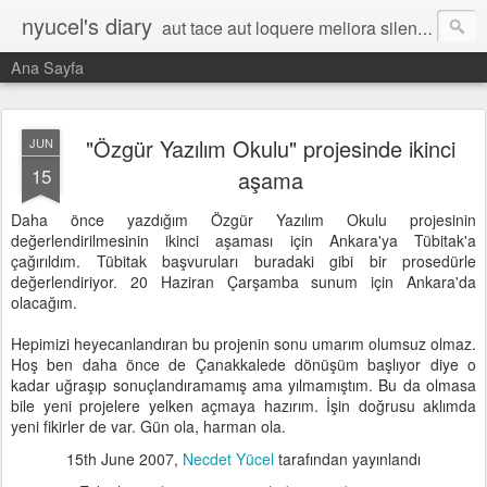
nyucel's diary
aut tace aut loquere meliora silentio
Ana Sayfa
"Özgür Yazılım Okulu" projesinde ikinci
JUN
15
aşama
Daha önce yazdığım Özgür Yazılım Okulu projesinin
değerlendirilmesinin ikinci aşaması için Ankara'ya Tübitak'a
çağırıldım. Tübitak başvuruları buradaki gibi bir prosedürle
değerlendiriyor. 20 Haziran Çarşamba sunum için Ankara'da
olacağım.
Hepimizi heyecanlandıran bu projenin sonu umarım olumsuz olmaz.
Hoş ben daha önce de Çanakkalede dönüşüm başlıyor diye o
kadar uğraşıp sonuçlandıramamış ama yılmamıştım. Bu da olmasa
bile yeni projelere yelken açmaya hazırım. İşin doğrusu aklımda
yeni fikirler de var. Gün ola, harman ola.
15th June 2007
,
Necdet Yücel
tarafından yayınlandı