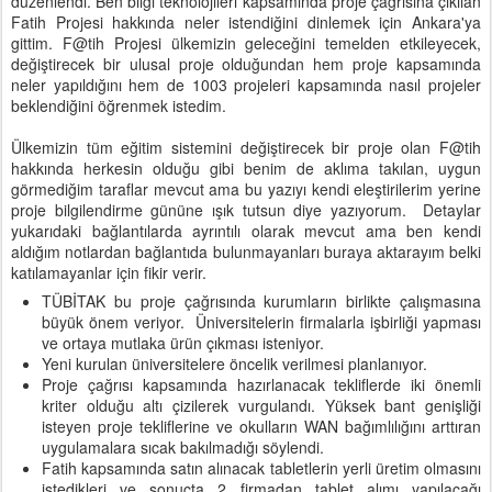
düzenlendi. Ben bilgi teknolojileri kapsamında proje çağrısına çıkılan
Fatih Projesi hakkında neler istendiğini dinlemek için Ankara'ya
gittim. F@tih Projesi ülkemizin geleceğini temelden etkileyecek,
değiştirecek bir ulusal proje olduğundan hem proje kapsamında
neler yapıldığını hem de 1003 projeleri kapsamında nasıl projeler
beklendiğini öğrenmek istedim.
Ülkemizin tüm eğitim sistemini değiştirecek bir proje olan F@tih
hakkında herkesin olduğu gibi benim de aklıma takılan, uygun
görmediğim taraflar mevcut ama bu yazıyı kendi eleştirilerim yerine
proje bilgilendirme gününe ışık tutsun diye yazıyorum. Detaylar
yukarıdaki bağlantılarda ayrıntılı olarak mevcut ama ben kendi
aldığım notlardan bağlantıda bulunmayanları buraya aktarayım belki
katılamayanlar için fikir verir.
TÜBİTAK bu proje çağrısında kurumların birlikte çalışmasına
büyük önem veriyor. Üniversitelerin firmalarla işbirliği yapması
ve ortaya mutlaka ürün çıkması isteniyor.
Yeni kurulan üniversitelere öncelik verilmesi planlanıyor.
Proje çağrısı kapsamında hazırlanacak tekliflerde iki önemli
kriter olduğu altı çizilerek vurgulandı. Yüksek bant genişliği
isteyen proje tekliflerine ve okulların WAN bağımlılığını arttıran
uygulamalara sıcak bakılmadığı söylendi.
Fatih kapsamında satın alınacak tabletlerin yerli üretim olmasını
istedikleri ve sonuçta 2 firmadan tablet alımı yapılacağı