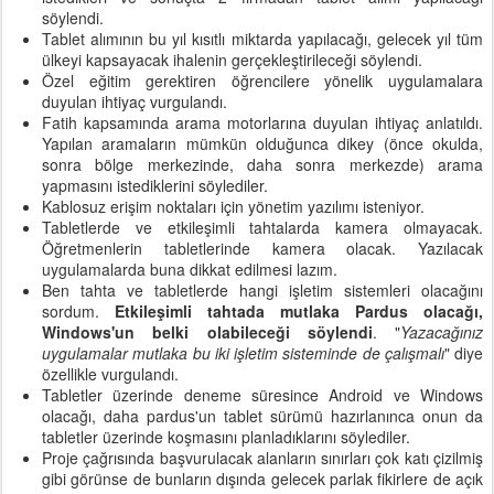
söylendi.
Tablet alımının bu yıl kısıtlı miktarda yapılacağı, gelecek yıl tüm
ülkeyi kapsayacak ihalenin gerçekleştirileceği söylendi.
Özel eğitim gerektiren öğrencilere yönelik uygulamalara
duyulan ihtiyaç vurgulandı.
Fatih kapsamında arama motorlarına duyulan ihtiyaç anlatıldı.
Yapılan aramaların mümkün olduğunca dikey (önce okulda,
sonra bölge merkezinde, daha sonra merkezde) arama
yapmasını istediklerini söylediler.
Kablosuz erişim noktaları için yönetim yazılımı isteniyor.
Tabletlerde ve etkileşimli tahtalarda kamera olmayacak.
Öğretmenlerin tabletlerinde kamera olacak. Yazılacak
uygulamalarda buna dikkat edilmesi lazım.
Ben tahta ve tabletlerde hangi işletim sistemleri olacağını
sordum.
Etkileşimli tahtada mutlaka Pardus olacağı,
Windows'un belki olabileceği söylendi
. "
Yazacağınız
uygulamalar mutlaka bu iki işletim sisteminde de çalışmalı
" diye
özellikle vurgulandı.
Tabletler üzerinde deneme süresince Android ve Windows
olacağı, daha pardus'un tablet sürümü hazırlanınca onun da
tabletler üzerinde koşmasını planladıklarını söylediler.
Proje çağrısında başvurulacak alanların sınırları çok katı çizilmiş
gibi görünse de bunların dışında gelecek parlak fikirlere de açık