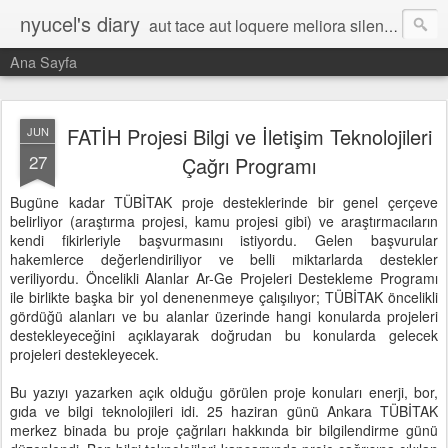
nyucel's diary
aut tace aut loquere meliora silentio
Ana Sayfa
FATİH Projesi Bilgi ve İletişim Teknolojileri
JUN
27
Çağrı Programı
Bugüne kadar TÜBİTAK proje desteklerinde bir genel çerçeve
belirliyor (araştırma projesi, kamu projesi gibi) ve araştırmacıların
kendi fikirleriyle başvurmasını istiyordu. Gelen başvurular
hakemlerce değerlendiriliyor ve belli miktarlarda destekler
veriliyordu. Öncelikli Alanlar Ar-Ge Projeleri Destekleme Programı
ile birlikte başka bir yol denenenmeye çalışılıyor; TÜBİTAK öncelikli
gördüğü alanları ve bu alanlar üzerinde hangi konularda projeleri
destekleyeceğini açıklayarak doğrudan bu konularda gelecek
projeleri destekleyecek.
Bu yazıyı yazarken açık olduğu görülen proje konuları enerji, bor,
gıda ve bilgi teknolojileri idi. 25 haziran günü Ankara TÜBİTAK
merkez binada bu proje çağrıları hakkında bir bilgilendirme günü