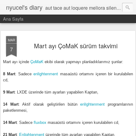
nyucel's diary
aut tace aut loquere meliora silentio
Ana Sayfa
MAR
Mart ayı ÇoMaK sürüm takvimi
7
ÇoMaK
Mart ayı içinde
ekibi olarak yapmayı planladıklarımız şunlar:
enlightenment
8 Mart
: Sadece
masaüstü ortamını içeren bir kurulabilen
cd,
9 Mart
: LXDE üzerinde tüm ayarları yapabilen Kaptan,
enlightenment
14 Mart
: Aktif olarak geliştirilen bütün
programlarının
paketlenmesi,
fluxbox
14 Mart
: Sadece
masaüstü ortamını içeren kurulabilen cd,
Enlightenment
21 Mart
:
üzerinde tüm ayarları yapabilen Kaptan,