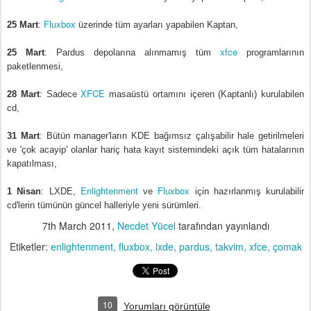
Fluxbox
25 Mart
:
üzerinde tüm ayarları yapabilen Kaptan,
xfce
25 Mart
: Pardus depolarına alınmamış tüm
programlarının
paketlenmesi,
XFCE
28 Mart
: Sadece
masaüstü ortamını içeren (Kaptanlı) kurulabilen
cd,
31 Mart
: Bütün manager'ların KDE bağımsız çalışabilir hale getirilmeleri
ve 'çok acayip' olanlar hariç hata kayıt sistemindeki açık tüm hatalarının
kapatılması,
Enlightenment
Fluxbox
1 Nisan
: LXDE,
ve
için hazırlanmış kurulabilir
cd'lerin tümünün güncel halleriyle yeni sürümleri.
7th March 2011
,
Necdet Yücel
tarafından yayınlandı
Etiketler:
enlightenment
fluxbox
lxde
pardus
takvim
xfce
çomak
10
Yorumları görüntüle