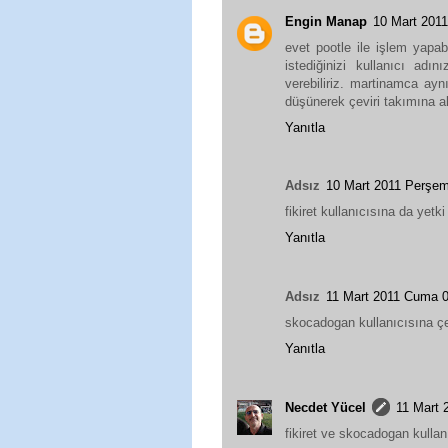
Engin Manap
10 Mart 201
evet pootle ile işlem yapab
istediğinizi kullanıcı adın
verebiliriz. martinamca ayn
düşünerek çeviri takımına a
Yanıtla
Adsız
10 Mart 2011 Perşe
fikiret kullanıcısına da yetki
Yanıtla
Adsız
11 Mart 2011 Cuma 
skocadogan kullanıcısına çevi
Yanıtla
Necdet Yücel
11 Mart
fikiret ve skocadogan kullanıc