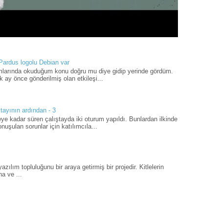
 Pardus logolu Debian var
umlarında okuduğum konu doğru mu diye gidip yerinde gördüm.
 ay önce gönderilmiş olan etkileşi...
tayının ardından - 3
ye kadar süren çalıştayda iki oturum yapıldı. Bunlardan ilkinde
uşulan sorunlar için katılımcıla...
ılım topluluğunu bir araya getirmiş bir projedir. Kitlelerin
a ve ...