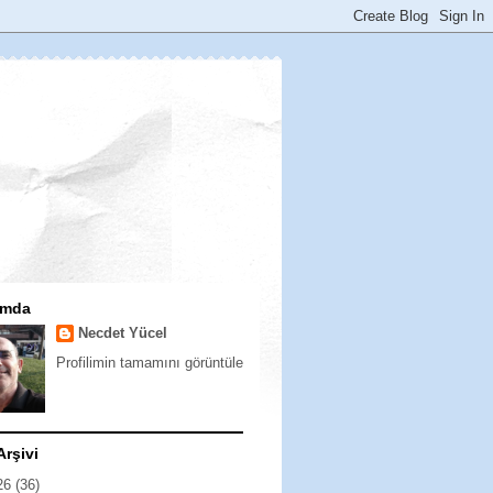
ımda
Necdet Yücel
Profilimin tamamını görüntüle
Arşivi
26
(36)