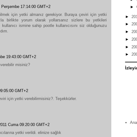
1 Perşembe 17:14:00 GMT+2
►
ilmek için yetki almanız gerekiyor. Buraya çeviri için yetki
►
20
ızla birlikte yorum olarak yollarsanız sizlere bu yetkileri
►
20
ı kullanıcı ismine sahip pootle kullanıcısını siz olduğunuzu
ldım.
►
20
►
20
►
20
►
20
mbe 19:43:00 GMT+2
 verebilir misiniz?
İzleyi
09:05:00 GMT+2
ri için yetki verebilirmisiniz?. Teşekkürler.
Ana
 2011 Cuma 09:20:00 GMT+2
ılarına yetki verildi. elinize sağlık