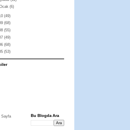
Ocak
(6)
10
(49)
09
(68)
08
(55)
07
(49)
06
(68)
05
(53)
ciler
Bu Blogda Ara
 Sayfa