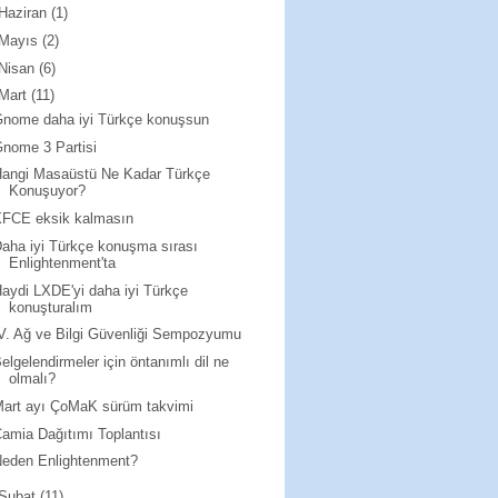
Haziran
(1)
Mayıs
(2)
Nisan
(6)
Mart
(11)
nome daha iyi Türkçe konuşsun
nome 3 Partisi
Hangi Masaüstü Ne Kadar Türkçe
Konuşuyor?
XFCE eksik kalmasın
aha iyi Türkçe konuşma sırası
Enlightenment'ta
aydi LXDE'yi daha iyi Türkçe
konuşturalım
V. Ağ ve Bilgi Güvenliği Sempozyumu
elgelendirmeler için öntanımlı dil ne
olmalı?
art ayı ÇoMaK sürüm takvimi
amia Dağıtımı Toplantısı
Neden Enlightenment?
Şubat
(11)