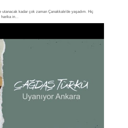
ye utanacak kadar çok zaman Çanakkale'de yaşadım. Hiç
harika in...