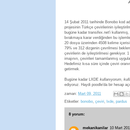
14 Şubat 2011 tarihinde Bonobo kod ad
projesinin Türkçe
çevirilerinin iyileşti
bugüne kadar transifex.net'i kullanmış,
bırakmaya karar verdiğinden bu işlemler
20 dosya üzerinden 4508 kelime içeris
79% ve 312 dizgenin çevrilmesi
beklen
çevirilerin de iyileştirilmesi gerekiyor
imajının, çevirileri tamamlanmış uygula
Hedefimiz kısa süre içinde çeviri oranı
getirmek.
Bugüne kadar LXDE
kullanıyorum
,
kul
ediyoruz. Haydi poodle'da bir hesap aç
zaman:
Mart 09, 2011
Etiketler:
bonobo
,
çeviri
,
lxde
,
pardus
8 yorum:
mekanikanilar
10 Mart 20