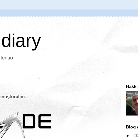
 diary
lentio
Hakk
onuşturalım
Blog 
►
20