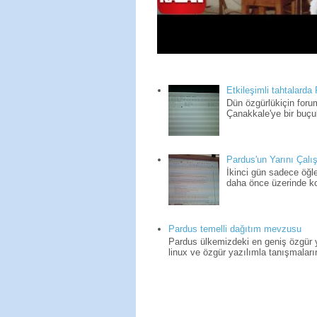
Etkileşimli tahtalarda
Dün özgürlükiçin for
Çanakkale'ye bir buçuk
Pardus'un Yarını Çalış
İkinci gün sadece öğle
daha önce üzerinde kon
Pardus temelli dağıtım mevzusu
Pardus ülkemizdeki en geniş özgür yaz
linux ve özgür yazılımla tanışmaların