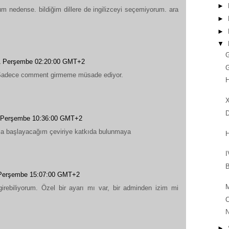
►
m nedense. bildiğim dillere de ingilizceyi seçemiyorum. ara
►
►
▼
G
1 Perşembe 02:20:00 GMT+2
G
Sadece comment girmeme müsade ediyor.
D
1 Perşembe 10:36:00 GMT+2
a başlayacağım çeviriye katkıda bulunmaya
H
I
B
 Perşembe 15:07:00 GMT+2
M
ebiliyorum. Özel bir ayarı mı var, bir adminden izim mi
C
►