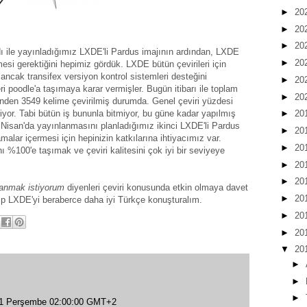
►
20
►
20
►
20
ı ile yayınladığımız LXDE'li Pardus imajının ardından, LXDE
►
20
rilmesi gerektiğini hepimiz gördük. LXDE bütün çevirileri için
 ancak transifex versiyon kontrol sistemleri desteğini
►
20
i poodle'a taşımaya karar vermişler. Bugün itibarı ile toplam
►
20
inden 3549 kelime çevirilmiş durumda. Genel çeviri yüzdesi
iyor. Tabi bütün iş bununla bitmiyor, bu güne kadar yapılmış
►
20
. 1 Nisan'da yayınlanmasını planladığımız ikinci LXDE'li Pardus
►
20
malar içermesi için hepinizin katkılarına ihtiyacımız var.
►
20
nı %100'e taşımak ve çeviri kalitesini çok iyi bir seviyeye
►
20
►
20
lanmak istiyorum
diyenleri çeviri konusunda etkin olmaya davet
►
20
ıp LXDE'yi beraberce daha iyi Türkçe konuşturalım.
►
20
►
20
▼
20
►
►
►
11 Perşembe 02:00:00 GMT+2