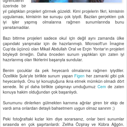
öğrencilerin
üzerinde bir
yıl çalıştıkları projeleri görmek güzeldi. Kimi projelerin fikri, kimisinin
uygulaması, kimisinin ise sunuşu çok iyiydi. Bazıları gerçekten çok
iyi işler yapmış olmalarına rağmen sunumlarında bunu
yansıtamadılar.
Bazı bitirme projeleri sadece okul için değil aynı zamanda ülke
çapındaki yarışmalar için de hazırlanmıştı. Microsoft'un İmagine
Cup'da üçüncü olan Mikail Abdullah Oral ve Erçin Yontar'ın projeleri
böyleydi örneğin. Daha önceden sunum yaptıkları için zaten iyi
hazırlanmış olan fikirlerini başarıyla sundular.
Benim çocuklar da pek heyecanlı olmalarına rağmen iyiydiler.
Özellikle Şule'yle birlikte sunum yapan
Figen
her zamanki gibi çok
heyecanlıydı. Onu iyi konuştuğuna ikna etmek mümkün olmadı dört
senede. İki yıl daha birlikte çalışmayı umduğumuz
Cem
de zaten
konuya hakim olduğundan çok başarılıydı.
Sunumunu dinlerken gülmekten karnıma ağrılar giren bir ekip de
vardı ama onlardan detaylı bahsetmem uygun olmaz sanırım ;)
Peki fotoğraftaki kızlar kim diye sorarsanız, onlar beni sunumlar
sırasında en çok şaşırtanlardı: Zeliha Özşiray ve Kübra Ağgön.