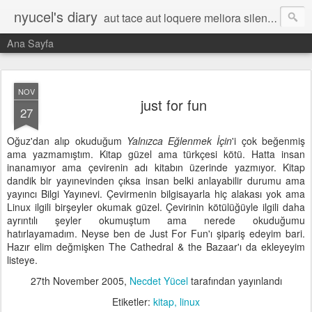
nyucel's diary
aut tace aut loquere meliora silentio
Ana Sayfa
NOV
just for fun
27
Oğuz'dan alıp okuduğum
Yalnızca Eğlenmek İçin
'i çok beğenmiş
ama yazmamıştım. Kitap güzel ama türkçesi kötü. Hatta insan
inanamıyor ama çevirenin adı kitabın üzerinde yazmıyor. Kitap
dandik bir yayınevinden çıksa insan belki anlayabilir durumu ama
yayıncı Bilgi Yayınevi. Çevirmenin bilgisayarla hiç alakası yok ama
Linux ilgili birşeyler okumak güzel. Çevirinin kötülüğüyle ilgili daha
ayrıntılı şeyler okumuştum ama nerede okuduğumu
hatırlayamadım. Neyse ben de Just For Fun'ı şipariş edeyim bari.
Hazır elim değmişken The Cathedral & the Bazaar'ı da ekleyeyim
listeye.
27th November 2005
,
Necdet Yücel
tarafından yayınlandı
Etiketler:
kitap
linux