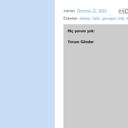
zaman:
Temmuz 12, 2015
Etiketler:
debian
,
fatih
,
gezegen
,
kde
,
Hiç yorum yok:
Yorum Gönder