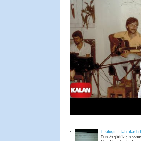
Etkileşimli tahtalarda
Dün özgürlükiçin for