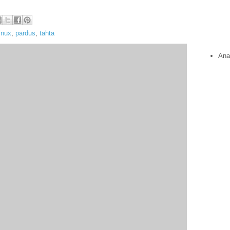
linux
,
pardus
,
tahta
Ana