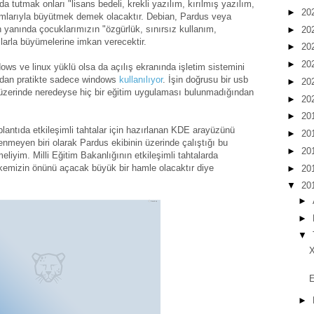
a tutmak onları "lisans bedeli, krekli yazılım, kırılmış yazılım,
►
20
vramlarıyla büyütmek demek olacaktır. Debian, Pardus veya
n yanında çocuklarımızın "özgürlük, sınırsız kullanım,
►
20
mlarla büyümelerine imkan verecektir.
►
20
►
20
dows ve linux yüklü olsa da açılış ekranında işletim sistemini
an pratikte sadece windows
kullanılıyor
. İşin doğrusu bir usb
►
20
le üzerinde neredeyse hiç bir eğitim uygulaması bulunmadığından
►
20
►
20
lantıda etkileşimli tahtalar için hazırlanan KDE arayüzünü
►
20
enmeyen biri olarak Pardus ekibinin üzerinde çalıştığı bu
►
20
iyim. Milli Eğitim Bakanlığının etkileşimli tahtalarda
kemizin önünü açacak büyük bir hamle olacaktır diye
►
20
▼
20
►
►
▼
X
E
►