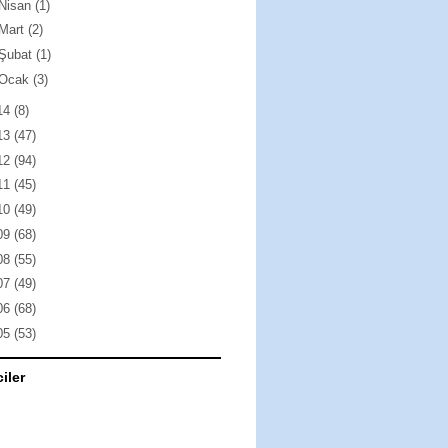
Nisan
(1)
Mart
(2)
Şubat
(1)
Ocak
(3)
14
(8)
13
(47)
12
(94)
11
(45)
10
(49)
09
(68)
08
(55)
07
(49)
06
(68)
05
(53)
ciler