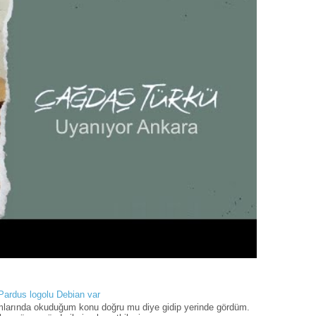
 Pardus logolu Debian var
umlarında okuduğum konu doğru mu diye gidip yerinde gördüm.