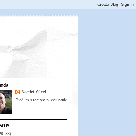
ımda
Necdet Yücel
Profilimin tamamını görüntüle
Arşivi
26
(36)