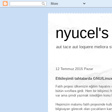
nyucel's
aut tace aut loquere meliora si
12 Temmuz 2015 Pazar
Etkileşimli tahtalarda GNU/Linu
Fatih projesi ülkemizin eğitim hayatını 
bütün sınıflara girdi. Hem bir bilişimc
var ama şimdi yazmak istediğim konu 
Hepimizin malumu fatih projesinde kull
bilgisayarı görecek olan çocukların ka