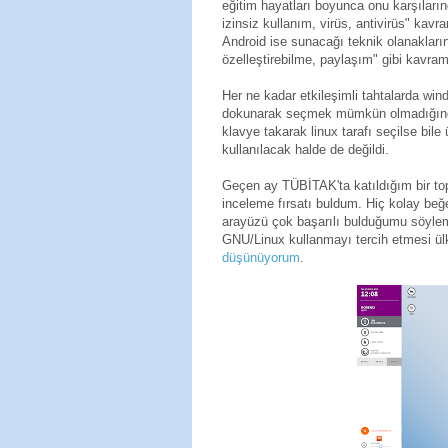
eğitim hayatları boyunca onu karşılarınd
izinsiz kullanım, virüs, antivirüs" ka
Android ise sunacağı teknik olanakları
özelleştirebilme, paylaşım" gibi kavra
Her ne kadar etkileşimli tahtalarda win
dokunarak seçmek mümkün olmadığınd
klavye takarak linux tarafı seçilse bi
kullanılacak halde de değildi.
Geçen ay TÜBİTAK'ta katıldığım bir top
inceleme fırsatı buldum. Hiç kolay beğ
arayüzü çok başarılı bulduğumu söylemel
GNU/Linux kullanmayı tercih etmesi ül
düşünüyorum
.