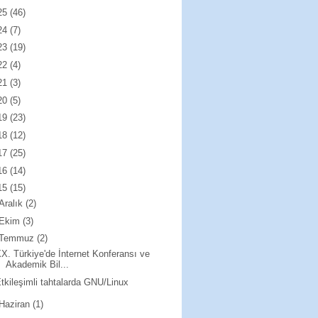
25
(46)
24
(7)
23
(19)
22
(4)
21
(3)
20
(5)
19
(23)
18
(12)
17
(25)
16
(14)
15
(15)
Aralık
(2)
Ekim
(3)
Temmuz
(2)
X. Türkiye'de İnternet Konferansı ve
Akademik Bil...
tkileşimli tahtalarda GNU/Linux
Haziran
(1)