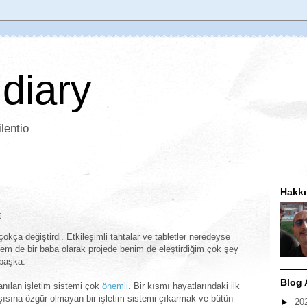
 diary
lentio
Hakk
x
çokça değiştirdi. Etkileşimli tahtalar ve tabletler neredeyse
i hem de bir baba olarak projede benim de eleştirdiğim çok şey
başka.
Blog 
anılan işletim sistemi çok
önemli
. Bir kısmı hayatlarındaki ilk
rşısına özgür olmayan bir işletim sistemi çıkarmak ve bütün
►
20