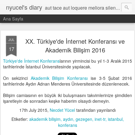
nyucel's diary
aut tace aut loquere meliora silentio
Ana Sayfa
XX. Türkiye'de İnternet Konferansı ve
JUL
17
Akademik Bilişim 2016
Türkiye'de İnternet Konferans
larının yirmincisi bu yıl 1-3 Aralık 2015
tarihlerinde İstanbul Üniversitesinde yapılacak.
On sekizinci
Akademik Bilişim Konferansı
ise 3-5 Şubat 2016
tarihlerinde Aydın Adnan Menderes Üniversitesinde düzenlenecek.
Bilişim camiasının en büyük iki buluşmasını takvimlerinize şimdiden
işaretleyin de sonradan keşke haberim olsaydı demeyin.
17th July 2015
,
Necdet Yücel
tarafından yayınlandı
Etiketler:
akademik bilişim
aydın
gezegen
inet-tr
istanbul
konferans