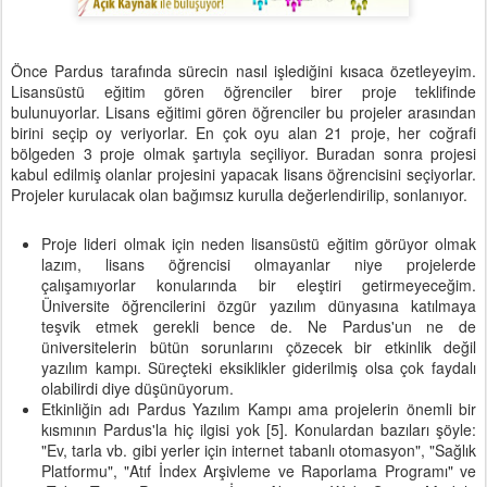
Önce Pardus tarafında sürecin nasıl işlediğini kısaca özetleyeyim.
Lisansüstü eğitim gören öğrenciler birer proje teklifinde
bulunuyorlar. Lisans eğitimi gören öğrenciler bu projeler arasından
birini seçip oy veriyorlar. En çok oyu alan 21 proje, her coğrafi
bölgeden 3 proje olmak şartıyla seçiliyor. Buradan sonra projesi
kabul edilmiş olanlar projesini yapacak lisans öğrencisini seçiyorlar.
Projeler kurulacak olan bağımsız kurulla değerlendirilip, sonlanıyor.
Proje lideri olmak için neden lisansüstü eğitim görüyor olmak
lazım, lisans öğrencisi olmayanlar niye projelerde
çalışamıyorlar konularında bir eleştiri getirmeyeceğim.
Üniversite öğrencilerini özgür yazılım dünyasına katılmaya
teşvik etmek gerekli bence de. Ne Pardus'un ne de
üniversitelerin bütün sorunlarını çözecek bir etkinlik değil
yazılım kampı. Süreçteki eksiklikler giderilmiş olsa çok faydalı
olabilirdi diye düşünüyorum.
Etkinliğin adı Pardus Yazılım Kampı ama projelerin önemli bir
kısmının Pardus'la hiç ilgisi yok [5]. Konulardan bazıları şöyle:
"Ev, tarla vb. gibi yerler için internet tabanlı otomasyon", "Sağlık
Platformu", "Atıf İndex Arşivleme ve Raporlama Programı" ve