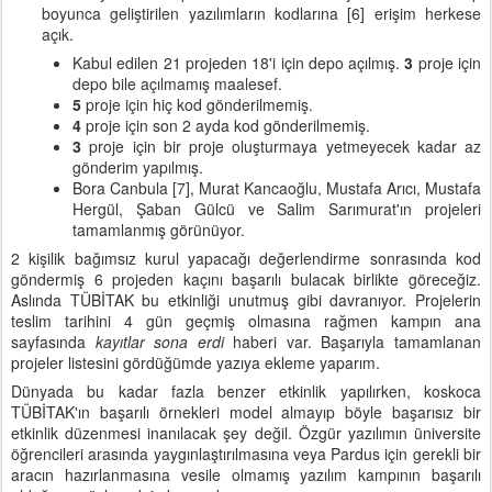
boyunca geliştirilen yazılımların kodlarına [6] erişim herkese
açık.
Kabul edilen 21 projeden 18'i için depo açılmış.
3
proje için
depo bile açılmamış maalesef.
5
proje için hiç kod gönderilmemiş.
4
proje için son 2 ayda kod gönderilmemiş.
3
proje için bir proje oluşturmaya yetmeyecek kadar az
gönderim yapılmış.
Bora Canbula [7], Murat Kancaoğlu, Mustafa Arıcı, Mustafa
Hergül, Şaban Gülcü ve Salim Sarımurat'ın projeleri
tamamlanmış görünüyor.
2 kişilik bağımsız kurul yapacağı değerlendirme sonrasında kod
göndermiş 6 projeden kaçını başarılı bulacak birlikte göreceğiz.
Aslında TÜBİTAK bu etkinliği unutmuş gibi davranıyor. Projelerin
teslim tarihini 4 gün geçmiş olmasına rağmen kampın ana
sayfasında
kayıtlar sona erdi
haberi var. Başarıyla tamamlanan
projeler listesini gördüğümde yazıya ekleme yaparım.
Dünyada bu kadar fazla benzer etkinlik yapılırken, koskoca
TÜBİTAK'ın başarılı örnekleri model almayıp böyle başarısız bir
etkinlik düzenmesi inanılacak şey değil. Özgür yazılımın üniversite
öğrencileri arasında yaygınlaştırılmasına veya Pardus için gerekli bir
aracın hazırlanmasına vesile olmamış yazılım kampının başarılı