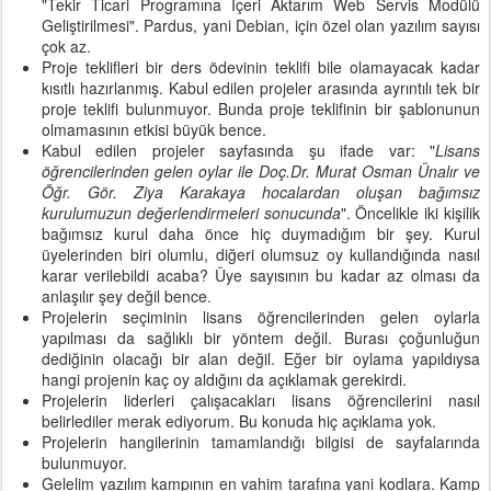
"Tekir Ticari Programına İçeri Aktarım Web Servis Modülü
Geliştirilmesi". Pardus, yani Debian, için özel olan yazılım sayısı
çok az.
Proje teklifleri bir ders ödevinin teklifi bile olamayacak kadar
kısıtlı hazırlanmış. Kabul edilen projeler arasında ayrıntılı tek bir
proje teklifi bulunmuyor. Bunda proje teklifinin bir şablonunun
olmamasının etkisi büyük bence.
Kabul edilen projeler sayfasında şu ifade var: "
Lisans
öğrencilerinden gelen oylar ile Doç.Dr. Murat Osman Ünalır ve
Öğr. Gör. Ziya Karakaya hocalardan oluşan bağımsız
kurulumuzun değerlendirmeleri sonucunda
". Öncelikle iki kişilik
bağımsız kurul daha önce hiç duymadığım bir şey. Kurul
üyelerinden biri olumlu, diğeri olumsuz oy kullandığında nasıl
karar verilebildi acaba? Üye sayısının bu kadar az olması da
anlaşılır şey değil bence.
Projelerin seçiminin lisans öğrencilerinden gelen oylarla
yapılması da sağlıklı bir yöntem değil. Burası çoğunluğun
dediğinin olacağı bir alan değil. Eğer bir oylama yapıldıysa
hangi projenin kaç oy aldığını da açıklamak gerekirdi.
Projelerin liderleri çalışacakları lisans öğrencilerini nasıl
belirlediler merak ediyorum. Bu konuda hiç açıklama yok.
Projelerin hangilerinin tamamlandığı bilgisi de sayfalarında
bulunmuyor.
Gelelim yazılım kampının en vahim tarafına yani kodlara. Kamp