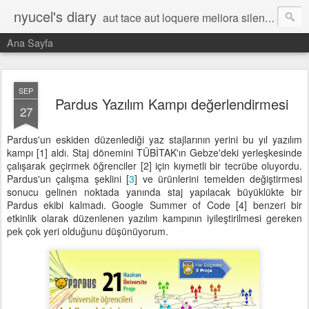
nyucel's diary
aut tace aut loquere meliora silentio
Ana Sayfa
SEP
Pardus Yazılım Kampı değerlendirmesi
27
Pardus'un eskiden düzenlediği yaz stajlarının yerini bu yıl yazılım
kampı [1] aldı. Staj dönemini TÜBİTAK'ın Gebze'deki yerleşkesinde
çalışarak geçirmek öğrenciler [2] için kıymetli bir tecrübe oluyordu.
Pardus'un çalışma şeklini [
3
] ve ürünlerini temelden değiştirmesi
sonucu gelinen noktada yanında staj yapılacak büyüklükte bir
Pardus ekibi kalmadı. Google Summer of Code [4] benzeri bir
etkinlik olarak düzenlenen yazılım kampının iyileştirilmesi gereken
pek çok yeri olduğunu düşünüyorum.