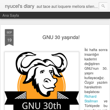
nyucel's diary
aut tace aut loquere meliora silentio
Ana Sayfa
SEP
GNU 30 yaşında!
19
İki hafta sonra
insanlığın
kaderini
değiştiren
GNU'nun 30.
yaşını
kutlayacağız.
Özgür yazılım
hareketinin
başlatıcısı
Richard
Stallman
ve
Türkiyede bu