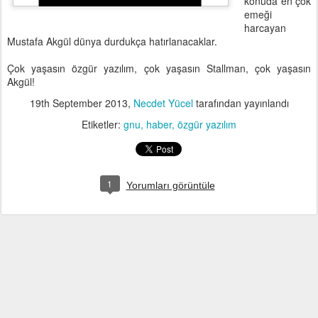
konuda en çok
emeği
harcayan
Mustafa Akgül dünya durdukça hatırlanacaklar.
Çok yaşasın özgür yazılım, çok yaşasın Stallman, çok yaşasın
Akgül!
19th September 2013
,
Necdet Yücel
tarafından yayınlandı
Etiketler:
gnu
haber
özgür yazılım
1
Yorumları görüntüle