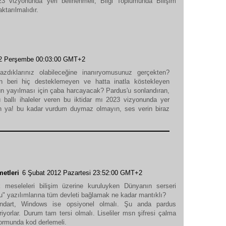
3 vizyonunda yeri belirlenmeli, Bilgi Toplumunda Bilişim
ktarılmalıdır.
12 Perşembe 00:03:00 GMT+2
dıklarınız olabileceğine inanıryomusunuz gerçekten?
an beri hiç desteklemeyen ve hatta inatla köstekleyen
n yayılması için çaba harcayacak? Pardus'u sonlandıran,
 ballı ihaleler veren bu iktidar mı 2023 vizyonunda yer
 ya! bu kadar vurdum duymaz olmayın, ses verin biraz
metleri
6 Şubat 2012 Pazartesi 23:52:00 GMT+2
k meseleleri bilişim üzerine kuruluyken Dünyanın serseri
u" yazılımlarına tüm devleti bağlamak ne kadar mantıklı?
tandart, Windows ise opsiyonel olmalı. Şu anda pardus
iyorlar. Durum tam tersi olmalı. Liseliler msn şifresi çalma
formunda kod derlemeli.