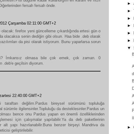
eçilmesin.Pisi bugüne kadar kullandığım en kararlı ve hızlı
►
iğerlerinden fersah fersah önde.
►
►
2012 Çarşamba 02:11:00 GMT+2
►
olacak: firefox yeni güncelleme çıkardığında ertesi gün o
►
a olacaksa senin dediğin gibi olsun. Haa bide .deb olarak
►
azılımları da pisi olarak istiyorum. Bunu yaparlarsa sorun
▼
B
mi? İmkansız olmasa bile çok emek, çok zaman. 0
n .deb'e geçilsin diyorum.
A
d
B
zartesi 22:40:00 GMT+2
A
A
taraftarı değilim.Pardus bireysel sürümünü topluluğa
al sürümle ilgilensinler.Topluluğu da desteklesinler.Pardus un
P
 olması bence onu Pardus yapan en önemli özelliklerinden
I
lemesi için çalışmalar yapılabilir.Ya da deb paketlerinin
 alt yapı hazırlanabilir.Buna benzer birşeyi Mandriva da
►
isi geliştirilebilir.