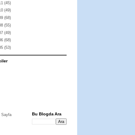
11
(45)
10
(49)
09
(68)
08
(55)
07
(49)
06
(68)
05
(53)
ciler
Bu Blogda Ara
 Sayfa