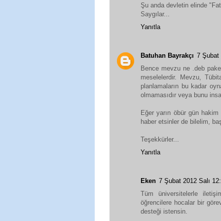
Şu anda devletin elinde "Fati
Saygılar...
Yanıtla
Batuhan Bayrakçı
7 Şubat
Bence mevzu ne .deb paketle
meselelerdir. Mevzu, Tübita
planlamaların bu kadar oynak
olmamasıdır veya bunu insanl
Eğer yarın öbür gün hakim g
haber etsinler de bilelim, ba
Teşekkürler...
Yanıtla
Eken
7 Şubat 2012 Salı 1
Tüm üniversitelerle iletiş
öğrencilere hocalar bir göre
desteği istensin.