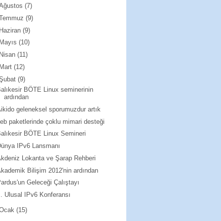
Ağustos
(7)
Temmuz
(9)
Haziran
(9)
Mayıs
(10)
Nisan
(11)
Mart
(12)
Şubat
(9)
alıkesir BÖTE Linux seminerinin
ardından
ikido geleneksel sporumuzdur artık
eb paketlerinde çoklu mimari desteği
alıkesir BÖTE Linux Semineri
Dünya IPv6 Lansmanı
kdeniz Lokanta ve Şarap Rehberi
kademik Bilişim 2012'nin ardından
ardus'un Geleceği Çalıştayı
I. Ulusal IPv6 Konferansı
Ocak
(15)