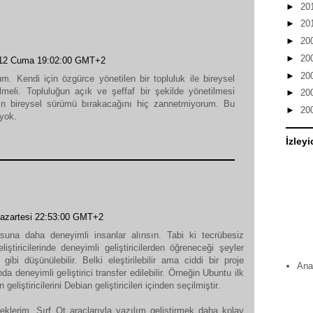
►
20
►
20
►
20
►
20
012 Cuma 19:02:00 GMT+2
►
20
rum. Kendi için özgürce yönetilen bir topluluk ile bireysel
eli. Topluluğun açık ve şeffaf bir şekilde yönetilmesi
►
20
'ın bireysel sürümü bırakacağını hiç zannetmiyorum. Bu
►
20
yok.
İzleyi
Pazartesi 22:53:00 GMT+2
suna daha deneyimli insanlar alınsın. Tabi ki tecrübesiz
eliştiricilerinde deneyimli geliştiricilerden öğreneceği şeyler
gibi düşünülebilir. Belki eleştirilebilir ama ciddi bir proje
Ana
da deneyimli geliştirici transfer edilebilir. Örneğin Ubuntu ilk
geliştiricilerini Debian geliştiricileri içinden seçilmiştir.
klerim. Sırf Qt araçlarıyla yazılım geliştirmek daha kolay