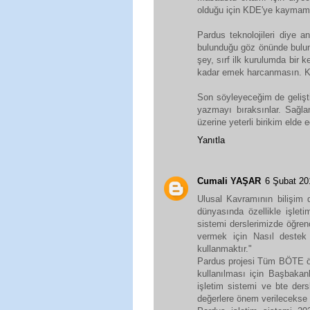
olduğu için KDE'ye kaymamal
Pardus teknolojileri diye an
bulunduğu göz önünde bulund
şey, sırf ilk kurulumda bir 
kadar emek harcanmasın. Kapt
Son söyleyeceğim de geliştir
yazmayı bıraksınlar. Sağlam
üzerine yeterli birikim elde ed
Yanıtla
Cumali YAŞAR
6 Şubat 20
Ulusal Kavramının bilişim 
dünyasında özellikle işleti
sistemi derslerimizde öğre
vermek için Nasıl destek
kullanmaktır."
Pardus projesi Tüm BÖTE öğ
kullanılması için Başbakanl
işletim sistemi ve bte ders
değerlere önem verilecekse 