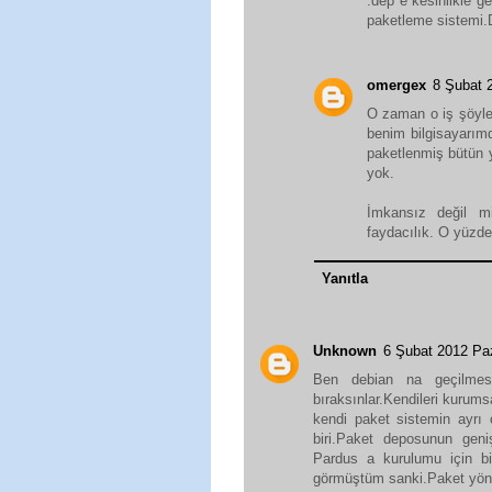
.dep e kesinlikle g
paketleme sistemi.D
omergex
8 Şubat 
O zaman o iş şöyle 
benim bilgisayarımd
paketlenmiş bütün y
yok.
İmkansız değil 
faydacılık. O yüzde
Yanıtla
Unknown
6 Şubat 2012 Pa
Ben debian na geçilmesi 
bıraksınlar.Kendileri kurums
kendi paket sistemin ayrı
biri.Paket deposunun geniş
Pardus a kurulumu için bir
görmüştüm sanki.Paket yönetic