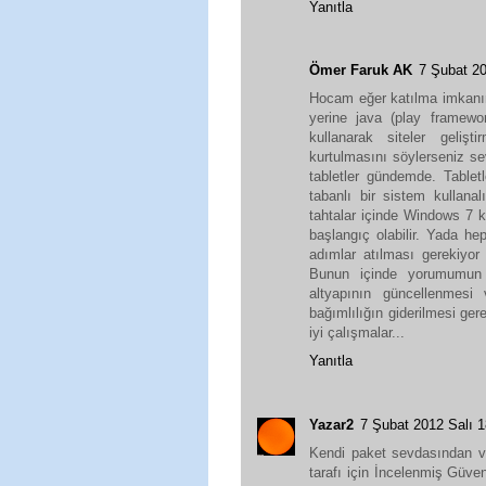
Yanıtla
Ömer Faruk AK
7 Şubat 2
Hocam eğer katılma imkanını
yerine java (play framework
kullanarak siteler geliş
kurtulmasını söylerseniz sev
tabletler gündemde. Tabletl
tabanlı bir sistem kullan
tahtalar içinde Windows 7 k
başlangıç olabilir. Yada he
adımlar atılması gerekiyor 
Bunun içinde yorumumun ba
altyapının güncellenmesi 
bağımlılığın giderilmesi ge
iyi çalışmalar...
Yanıtla
Yazar2
7 Şubat 2012 Salı 
Kendi paket sevdasından v
tarafı için İncelenmiş Güve