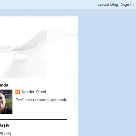
ımda
Necdet Yücel
Profilimin tamamını görüntüle
Arşivi
26
(36)