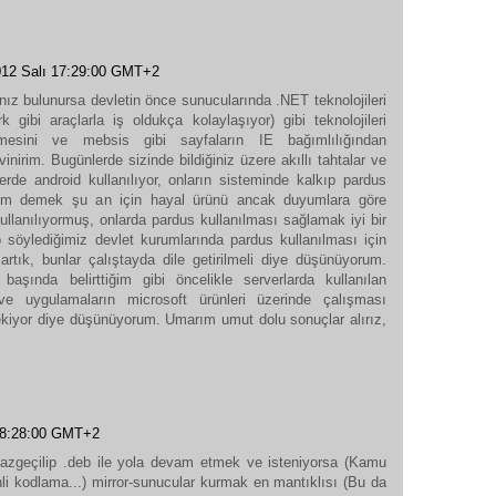
012 Salı 17:29:00 GMT+2
z bulunursa devletin önce sunucularında .NET teknolojileri
 gibi araçlarla iş oldukça kolaylaşıyor) gibi teknolojileri
tirmesini ve mebsis gibi sayfaların IE bağımlılığından
inirim. Bugünlerde sizinde bildiğiniz üzere akıllı tahtalar ve
erde android kullanılıyor, onların sisteminde kalkıp pardus
alım demek şu an için hayal ürünü ancak duyumlara göre
ullanılıyormuş, onlarda pardus kullanılması sağlamak iyi bir
p söylediğimiz devlet kurumlarında pardus kullanılması için
artık, bunlar çalıştayda dile getirilmeli diye düşünüyorum.
şında belirttiğim gibi öncelikle serverlarda kullanılan
ve uygulamaların microsoft ürünleri üzerinde çalışması
rekiyor diye düşünüyorum. Umarım umut dolu sonuçlar alırız,
18:28:00 GMT+2
azgeçilip .deb ile yola devam etmek ve isteniyorsa (Kamu
nli kodlama...) mirror-sunucular kurmak en mantıklısı (Bu da