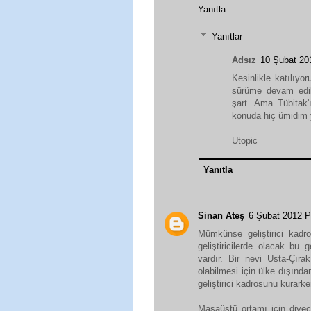
Yanıtla
Yanıtlar
Adsız
10 Şubat 2
Kesinlikle katılıyo
sürüme devam edilm
şart. Ama Tübitak
konuda hiç ümidim 
Utopic
Yanıtla
Sinan Ateş
6 Şubat 2012 
Mümkünse geliştirici kadro
geliştiricilerde olacak bu g
vardır. Bir nevi Usta-Çırak 
olabilmesi için ülke dışından
geliştirici kadrosunu kurarken 
Masaüstü ortamı için diyece