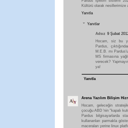
Pardus işletim sistemi 202
Kültürü olarak nesillerimize a
Yanıtla
Yanıtlar
Adsız
9 Şubat 20
Hocam, siz bu yaz
Pardus, çıktığınd
M.E.B. mı Pardus'u
MS firmasına yağlı
verecek? Yapmayın
ya!
Yanıtla
Arena Yazılım Bilişim Hiz
Hocam, geleceğin strateji
çocuğu ABD 'nin "kapalı kut
Pardus bilgisayarlarda s
kullananları parmakla göster
maceraları yerine linux plat