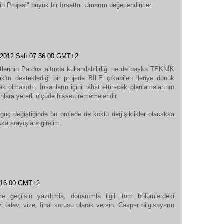
h Projesi" büyük bir fırsattır. Umarım değerlendirirler.
 2012 Salı 07:56:00 GMT+2
rinin Pardus altında kullanılabilirliği ne de başka TEKNİK
k'ın desteklediği bir projede BİLE çıkabilen ileriye dönük
 olmasıdır. İnsanların içini rahat ettirecek planlamalarının
ara yeterli ölçüde hissettirememeleridir.
üç değiştiğinde bu projede de köklü değişiklikler olacaksa
şka arayışlara girelim.
2:16:00 GMT+2
ime geçilsin yazılımla, donanımla ilgili tüm bölümlerdeki
vi ödev, vize, final sorusu olarak versin. Casper bilgisayarın