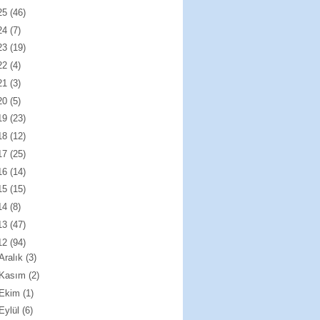
25
(46)
24
(7)
23
(19)
22
(4)
21
(3)
20
(5)
19
(23)
18
(12)
17
(25)
16
(14)
15
(15)
14
(8)
13
(47)
12
(94)
Aralık
(3)
Kasım
(2)
Ekim
(1)
Eylül
(6)