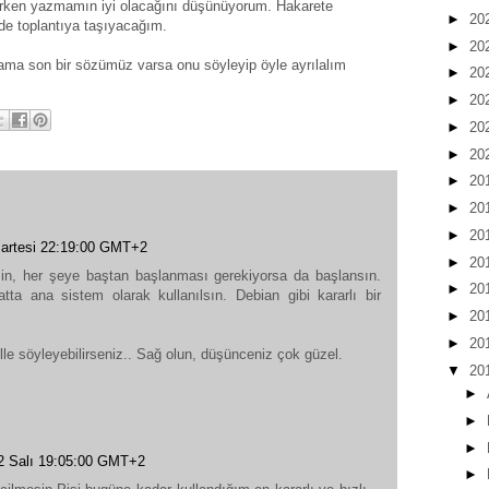
arken yazmamın iyi olacağını düşünüyorum. Hakarete
►
20
de toplantıya taşıyacağım.
►
20
m ama son bir sözümüz varsa onu söyleyip öyle ayrılalım
►
20
►
20
►
20
►
20
►
20
►
20
►
20
artesi 22:19:00 GMT+2
►
20
sin, her şeye baştan başlanması gerekiyorsa da başlansın.
►
20
tta ana sistem olarak kullanılsın. Debian gibi kararlı bir
►
20
►
20
ille söyleyebilirseniz.. Sağ olun, düşünceniz çok güzel.
▼
20
►
►
►
2 Salı 19:05:00 GMT+2
►