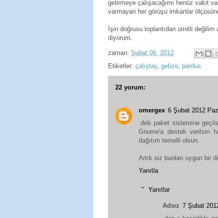
getirmeye çalışacağımı henüz vakit v
varmayan her görüşü imkanlar ölçüsün
İşin doğrusu toplantıdan ümitli değili
diyorum.
zaman:
Şubat 06, 2012
Etiketler:
çalıştay
,
gebze
,
pardus
22 yorum:
omergex
6 Şubat 2012 Paz
.deb paket sistemine geçil
Gnome'a destek verilsin ha
dağıtım temelli olsun.
Artık siz bunları uygun bir d
Yanıtla
Yanıtlar
Adsız
7 Şubat 201