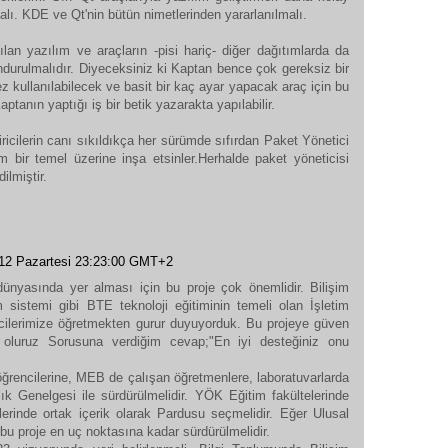
ı. KDE ve Qt'nin bütün nimetlerinden yararlanılmalı.
ılan yazılım ve araçların -pisi hariç- diğer dağıtımlarda da
urulmalıdır. Diyeceksiniz ki Kaptan bence çok gereksiz bir
kez kullanılabilecek ve basit bir kaç ayar yapacak araç için bu
anın yaptığı iş bir betik yazarakta yapılabilir.
icilerin canı sıkıldıkça her sürümde sıfırdan Paket Yönetici
 bir temel üzerine inşa etsinler.Herhalde paket yöneticisi
ilmiştir.
12 Pazartesi 23:23:00 GMT+2
dünyasında yer alması için bu proje çok önemlidir. Bilişim
m sistemi gibi BTE teknoloji eğitiminin temeli olan İşletim
ncilerimize öğretmekten gurur duyuyorduk. Bu projeye güven
 oluruz Sorusuna verdiğim cevap;"En iyi desteğiniz onu
rencilerine, MEB de çalışan öğretmenlere, laboratuvarlarda
ık Genelgesi ile sürdürülmelidir. YÖK Eğitim fakültelerinde
lerinde ortak içerik olarak Pardusu seçmelidir. Eğer Ulusal
bu proje en uç noktasına kadar sürdürülmelidir.