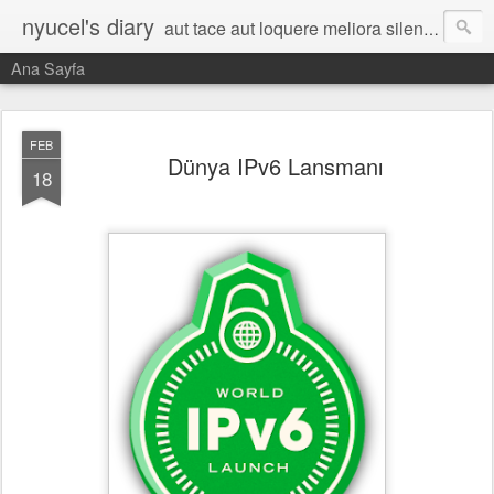
nyucel's diary
aut tace aut loquere meliora silentio
Ana Sayfa
FEB
Dünya IPv6 Lansmanı
18