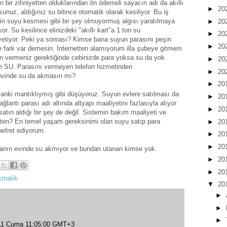
an bir zihniyetten olduklarından ön ödemeli sayacın adı da akıllı
►
20
unuz, aldığınız su bitince otomatik olarak kesiliyor. Bu iş
nin suyu kesmesi gibi bir şey olmuyormuş algısı yaratılmaya
►
20
r. Su kesilince elinizdeki "akıllı kart"a 1 ton su
►
20
yetiyor. Peki ya sonrası? Kimse bana suyun parasını peşin
►
20
fark var demesin. İnternetten alamıyorum illa şubeye gitmem
eşin vermeniz gerektiğinde cebinizde para yoksa su da yok.
►
20
orum SU. Parasını vermeyen telefon hizmetinden
►
20
 evinde su da akmasın mı?
►
20
sanki mantıklıymış gibi düşüyoruz. Suyun evlere satılması da
►
20
ğlantı parası adı altında altyapı maaliyetini fazlasıyla alıyor
►
20
 satın aldığı bir şey de değil. Sistemin bakım maaliyeti ve
aten? En temel yaşam gereksinimi olan suyu satıp para
►
20
efret ediyorum.
►
20
►
20
anın evinde su akmıyor ve bundan utanan kimse yok.
►
20
►
20
çmalık
▼
20
►
►
►
011 Cuma 11:05:00 GMT+3