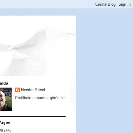
ımda
Necdet Yücel
Profilimin tamamını görüntüle
Arşivi
26
(36)