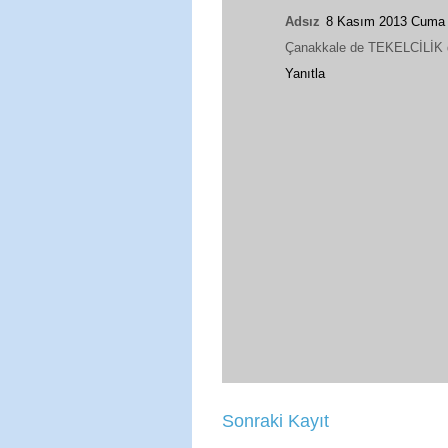
Adsız
8 Kasım 2013 Cuma
Çanakkale de TEKELCİLİK d
Yanıtla
Sonraki Kayıt