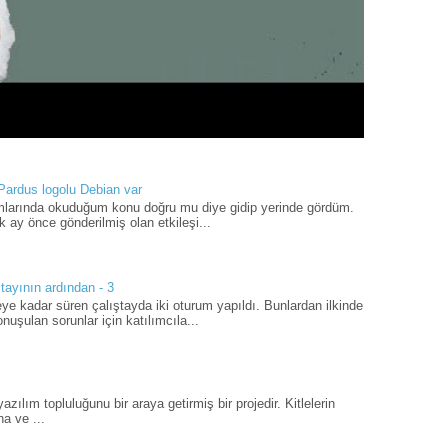
 Pardus logolu Debian var
umlarında okuduğum konu doğru mu diye gidip yerinde gördüm.
 ay önce gönderilmiş olan etkileşi...
tayının ardından - 3
ye kadar süren çalıştayda iki oturum yapıldı. Bunlardan ilkinde
uşulan sorunlar için katılımcıla...
ılım topluluğunu bir araya getirmiş bir projedir. Kitlelerin
a ve ...