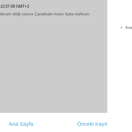
 13:57:00 GMT+2
evam ettiği sürece Çanakkale insanı buba mahkum.
Ana
Ana Sayfa
Önceki Kayıt