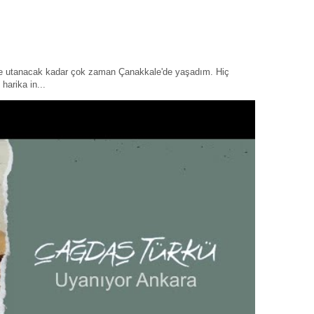
ye utanacak kadar çok zaman Çanakkale'de yaşadım. Hiç
harika in...