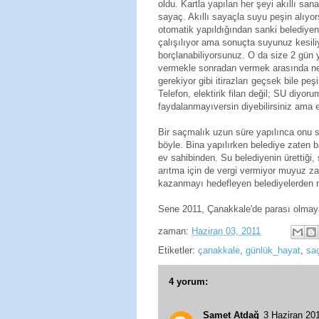
oldu. Kartla yapılan her şeyi akıllı san
sayaç. Akıllı sayaçla suyu peşin alıyors
otomatik yapıldığından sanki belediye
çalışılıyor ama sonuçta suyunuz kesiliyo
borçlanabiliyorsunuz. O da size 2 gün 
vermekle sonradan vermek arasında ne 
gerekiyor gibi itirazları geçsek bile p
Telefon, elektirik filan değil; SU diy
faydalanmayıversin diyebilirsiniz ama
Bir saçmalık uzun süre yapılınca onu 
böyle. Bina yapılırken belediye zaten ba
ev sahibinden. Su belediyenin ürettiği,
arıtma için de vergi vermiyor muyuz z
kazanmayı hedefleyen belediyelerden n
Sene 2011, Çanakkale'de parası olmay
zaman:
Haziran 03, 2011
Etiketler:
çanakkale
,
günlük_hayat
,
sa
4 yorum:
Samet Atdağ
3 Haziran 2