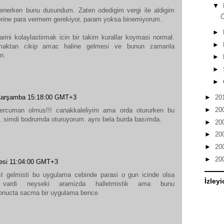
▼
binerken bunu dusundum. Zaten odedigim vergi ile aldigim
zerine para vermem gerekiyor, param yoksa binemiyorum.
►
arini kolaylastirmak icin bir takim kurallar koymasi normal.
►
lmaktan cikip amac haline gelmesi ve bunun zamanla
n.
►
►
►
►
20
Çarşamba 15:18:00 GMT+3
►
20
tercuman olmus!!! canakkaleliyim ama orda otururken bu
 simdi bodrumda oturuyorum. aynı bela burda basımda.
►
20
►
20
►
20
►
20
tesi 11:04:00 GMT+3
rast gelmisti bu uygulama cebinde parasi o gun icinde olsa
İzleyi
 vardi neyseki aramizda halletmistik ama bunu
 sonucta sacma bir uygulama bence