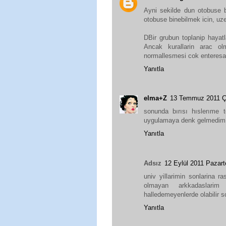
Ayni sekilde dun otobuse 
otobuse binebilmek icin, u
DBir grubun toplanip hayatl
Ancak kurallarin arac o
normallesmesi cok enteresa
Yanıtla
elma+Z
13 Temmuz 2011 
sonunda bırısı hıslerıme 
uygulamaya denk gelmedim.
Yanıtla
Adsız
12 Eylül 2011 Pazar
univ yillarimin sonlarina 
olmayan arkkadaslarim
halledemeyenlerde olabilir
Yanıtla