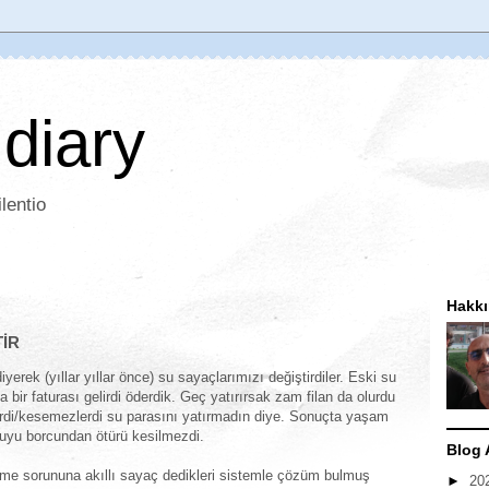
 diary
lentio
Hakk
TİR
erek (yıllar yıllar önce) su sayaçlarımızı değiştirdiler. Eski su
a bir faturası gelirdi öderdik. Geç yatırırsak zam filan da olurdu
di/kesemezlerdi su parasını yatırmadın diye. Sonuçta yaşam
 suyu borcundan ötürü kesilmezdi.
Blog 
e sorununa akıllı sayaç dedikleri sistemle çözüm bulmuş
►
20