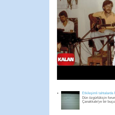
Etkileşimli tahtalarda
Dün özgürlükiçin for
Çanakkale'ye bir buçuk