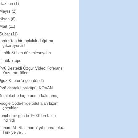
Haziran
(1)
Mayıs
(2)
Nisan
(6)
Mart
(11)
Şubat
(11)
ardus'tan bir topluluk dağıtımı
çıkartıyoruz!
ilmök 8'i ben düzenleseydim
ilmök 7tepe
Pv6 Destekli Özgür Video Koferans
Yazılımı: fi6en
ğuz Kripton'a geri döndü
Pv6 destekli balküpü: KOVAN
Memlekette hiç utanma kalmamış
oogle Code-In'de ödül alan bizim
çocuklar
onobo bir günde 1600'den fazla
indirildi
ichard M. Stallman 7 yıl sonra tekrar
Türkiye’ye ...