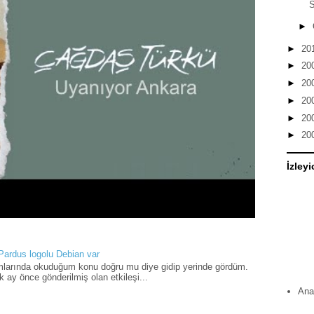
S
►
►
20
►
20
►
20
►
20
►
20
►
20
İzleyi
 Pardus logolu Debian var
umlarında okuduğum konu doğru mu diye gidip yerinde gördüm.
 ay önce gönderilmiş olan etkileşi...
Ana