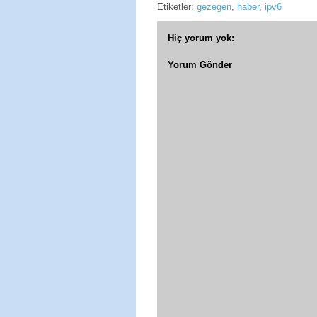
Etiketler:
gezegen
,
haber
,
ipv6
Hiç yorum yok:
Yorum Gönder