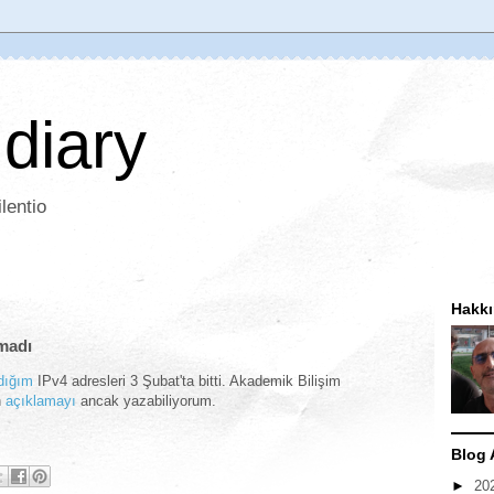
 diary
lentio
Hakk
lmadı
dığım
IPv4 adresleri 3 Şubat'ta bitti. Akademik Bilişim
n
açıklamayı
ancak yazabiliyorum.
Blog 
►
20