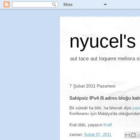
nyucel's
aut tace aut loquere meliora si
7 Şubat 2011 Pazartesi
Sahipsiz IPv4 /8 adres bloğu ka
Bir süredir ha bitti, ha bitecek diye
yaz
Konferansı için Malatya'da olduğumda
Kral öldü, yaşasın
Kral
!
zaman:
Şubat 07, 2011