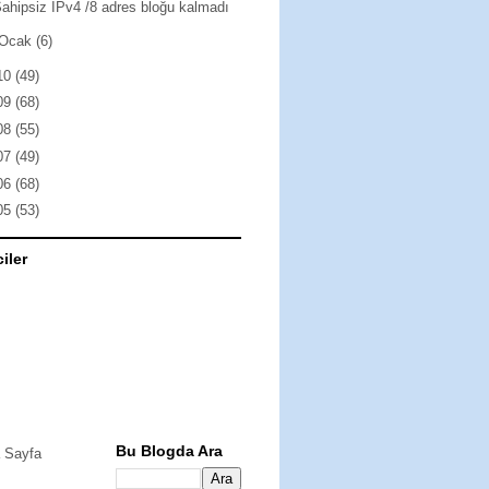
ahipsiz IPv4 /8 adres bloğu kalmadı
Ocak
(6)
10
(49)
09
(68)
08
(55)
07
(49)
06
(68)
05
(53)
ciler
Bu Blogda Ara
 Sayfa