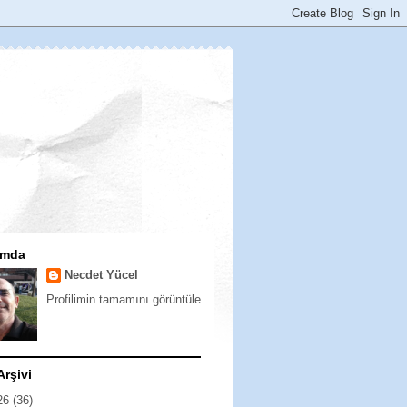
ımda
Necdet Yücel
Profilimin tamamını görüntüle
Arşivi
26
(36)