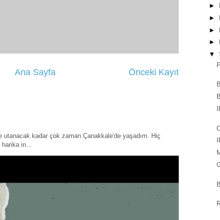
►
►
►
►
▼
P
Ana Sayfa
Önceki Kayıt
B
B
I
O
ye utanacak kadar çok zaman Çanakkale'de yaşadım. Hiç
I
harika in...
G
B
R