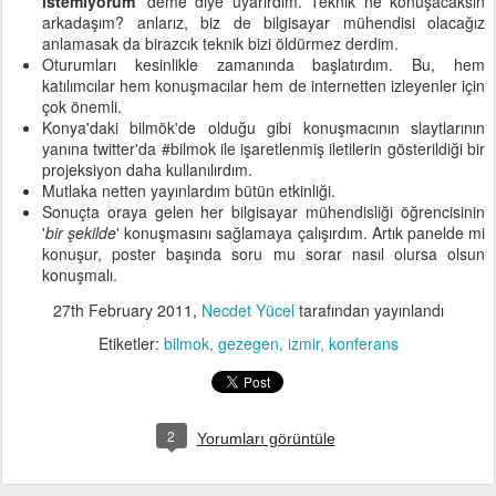
istemiyorum
' deme diye uyarırdım. Teknik ne konuşacaksın
arkadaşım? anlarız, biz de bilgisayar mühendisi olacağız
anlamasak da birazcık teknik bizi öldürmez derdim.
Oturumları kesinlikle zamanında başlatırdım. Bu, hem
katılımcılar hem konuşmacılar hem de internetten izleyenler için
çok önemli.
Konya'daki bilmök'de olduğu gibi konuşmacının slaytlarının
yanına twitter'da #bilmok ile işaretlenmiş iletilerin gösterildiği bir
projeksiyon daha kullanılırdım.
Mutlaka netten yayınlardım bütün etkinliği.
Sonuçta oraya gelen her bilgisayar mühendisliği öğrencisinin
'
bir şekilde
' konuşmasını sağlamaya çalışırdım. Artık panelde mi
konuşur, poster başında soru mu sorar nasıl olursa olsun
konuşmalı.
27th February 2011
,
Necdet Yücel
tarafından yayınlandı
Etiketler:
bilmok
gezegen
izmir
konferans
2
Yorumları görüntüle