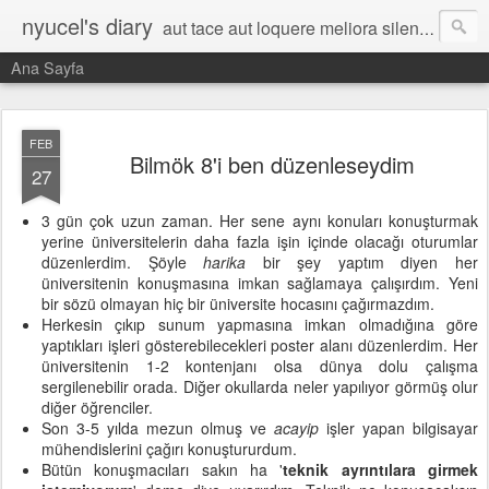
nyucel's diary
aut tace aut loquere meliora silentio
Ana Sayfa
FEB
Bilmök 8'i ben düzenleseydim
27
3 gün çok uzun zaman. Her sene aynı konuları konuşturmak
yerine üniversitelerin daha fazla işin içinde olacağı oturumlar
düzenlerdim. Şöyle
harika
bir şey yaptım diyen her
üniversitenin konuşmasına imkan sağlamaya çalışırdım. Yeni
bir sözü olmayan hiç bir üniversite hocasını çağırmazdım.
Herkesin çıkıp sunum yapmasına imkan olmadığına göre
yaptıkları işleri gösterebilecekleri poster alanı düzenlerdim. Her
üniversitenin 1-2 kontenjanı olsa dünya dolu çalışma
sergilenebilir orada. Diğer okullarda neler yapılıyor görmüş olur
diğer öğrenciler.
Son 3-5 yılda mezun olmuş ve
acayip
işler yapan bilgisayar
mühendislerini çağırı konuştururdum.
Bütün konuşmacıları sakın ha '
teknik ayrıntılara girmek