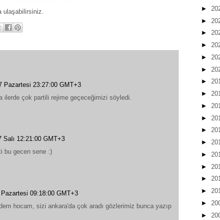
►
20
 ulaşabilirsiniz.
►
20
►
20
►
20
►
20
►
20
►
20
7 Pazartesi 23:27:00 GMT+3
►
20
ilerde çok partili rejime geçeceğimizi söyledi.
►
20
►
20
►
20
7 Salı 12:21:00 GMT+3
►
20
ti bu gecen sene :)
►
20
►
20
►
20
►
20
 Pazartesi 09:18:00 GMT+3
►
20
em hocam, sizi ankara'da çok aradı gözlerimiz bunca yazıp
►
20