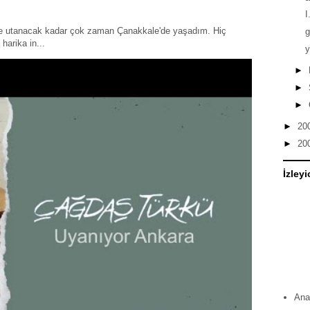
I
ye utanacak kadar çok zaman Çanakkale'de yaşadım. Hiç
harika in...
y
►
►
►
►
20
►
20
İzleyi
Ana