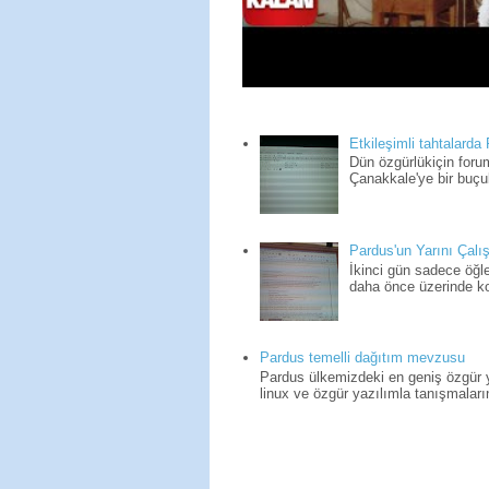
Etkileşimli tahtalarda
Dün özgürlükiçin for
Çanakkale'ye bir buçuk
Pardus'un Yarını Çalış
İkinci gün sadece öğle
daha önce üzerinde kon
Pardus temelli dağıtım mevzusu
Pardus ülkemizdeki en geniş özgür yaz
linux ve özgür yazılımla tanışmaların