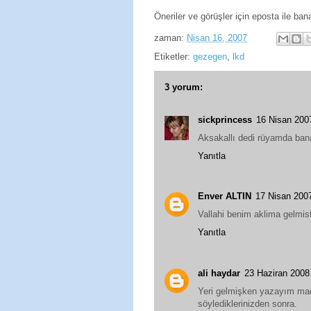
Öneriler ve görüşler için eposta ile bana
zaman:
Nisan 16, 2007
Etiketler:
gezegen
,
lkd
3 yorum:
sickprincess
16 Nisan 200
Aksakallı dedi rüyamda bana 
Yanıtla
Enver ALTIN
17 Nisan 200
Vallahi benim aklima gelmis
Yanıtla
ali haydar
23 Haziran 2008
Yeri gelmişken yazayım mad
söylediklerinizden sonra.