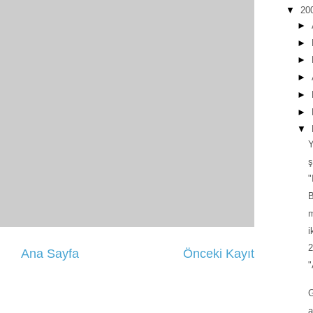
▼
20
►
►
►
►
►
►
▼
Y
ş
"
B
m
i
2
Ana Sayfa
Önceki Kayıt
"
a