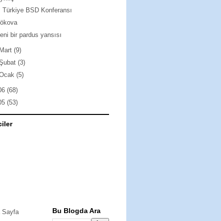
. Türkiye BSD Konferansı
gökova
eni bir pardus yansısı
Mart
(9)
Şubat
(3)
Ocak
(5)
06
(68)
05
(53)
ciler
Bu Blogda Ara
 Sayfa