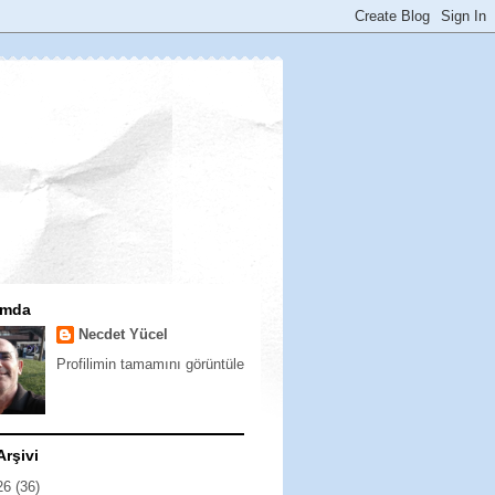
ımda
Necdet Yücel
Profilimin tamamını görüntüle
Arşivi
26
(36)