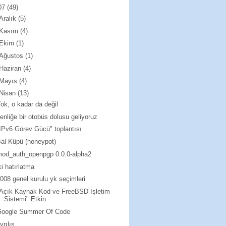
07
(49)
Aralık
(5)
Kasım
(4)
Ekim
(1)
Ağustos
(1)
Haziran
(4)
Mayıs
(4)
Nisan
(13)
ok, o kadar da değil
enliğe bir otobüs dolusu geliyoruz
IPv6 Görev Gücü" toplantısı
al Küpü (honeypot)
od_auth_openpgp 0.0.0-alpha2
ki hatırlatma
008 genel kurulu yk seçimleri
Açık Kaynak Kod ve FreeBSD İşletim
Sistemi" Etkin...
Google Summer Of Code
yrılış