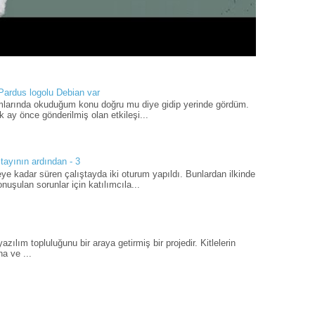
 Pardus logolu Debian var
umlarında okuduğum konu doğru mu diye gidip yerinde gördüm.
 ay önce gönderilmiş olan etkileşi...
tayının ardından - 3
ye kadar süren çalıştayda iki oturum yapıldı. Bunlardan ilkinde
uşulan sorunlar için katılımcıla...
ılım topluluğunu bir araya getirmiş bir projedir. Kitlelerin
a ve ...