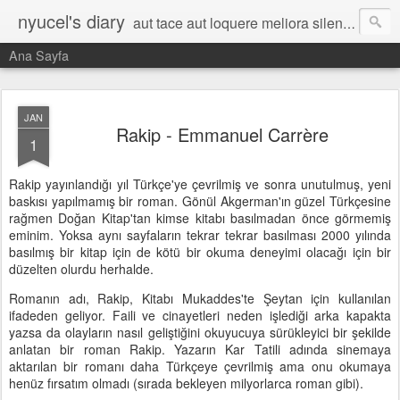
nyucel's diary
aut tace aut loquere meliora silentio
Ana Sayfa
JAN
Rakip - Emmanuel Carrère
1
Rakip yayınlandığı yıl Türkçe'ye çevrilmiş ve sonra unutulmuş, yeni
baskısı yapılmamış bir roman. Gönül Akgerman'ın güzel Türkçesine
rağmen Doğan Kitap'tan kimse kitabı basılmadan önce görmemiş
eminim. Yoksa aynı sayfaların tekrar tekrar basılması 2000 yılında
basılmış bir kitap için de kötü bir okuma deneyimi olacağı için bir
düzelten olurdu herhalde.
Romanın adı, Rakip, Kitabı Mukaddes'te Şeytan için kullanılan
ifadeden geliyor. Faili ve cinayetleri neden işlediği arka kapakta
yazsa da olayların nasıl geliştiğini okuyucuya sürükleyici bir şekilde
anlatan bir roman Rakip. Yazarın Kar Tatili adında sinemaya
aktarılan bir romanı daha Türkçeye çevrilmiş ama onu okumaya
henüz fırsatım olmadı (sırada bekleyen milyorlarca roman gibi).