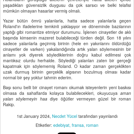
yaşadıkları güvensizlik duygusu da çok sarsıcı ve belki telafisi
mümkün olmayan hasarlar vermiş olmalı.
Yazar bütün ömrü yalanlarla, hatta sadece yalanlarla geçen
Roland'ın ifadelerine temkinli yaklaşıyor ve döneminde bazılarının
yaptığı gibi romantize etmiyor durumunu. İşlenen cinayetler de aklı
başında kimsenin mazeret bulabileceği türden değil. Son 18 yılını
sadece yalanlarla geçirmiş birinin (hele en yakınlarını öldürdüğü
cinayetler de varken) yakalandığında artık yalan söylemesinin bir
anlamı yok diyerek söylediklerinin doğru kabul edilmesi çok
mantıksız olurdu herhalde. Söylediği yalanları zaten bir gerçeği
kapatmak için söylememiş Roland. O kadar zaman gerçeklikten
uzak durmuş birinin gerçeklik algısının bozulmuş olması kadar
normal bir şey yoktur tahmin ederim.
Başı sonu belli bir cinayet romanı okumak isteyenlerin yeni baskısı
olmasa da sahaflarda kolayca bulabilecekleri, okuyucuya
aman
yalan söylemeyin haa
diye öğütler vermeyen güzel bir roman
Rakip.
1st January 2024
,
Necdet Yücel
tarafından yayınlandı
Etiketler:
edebiyat
fransa
roman