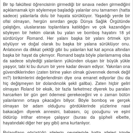
Bir tıp fakültesi öğrencisinin girmediği bir sınava neden girmediğini
açıklamamak için söylemeye başladığı yalanlar onu tamamen (hatta
sadece) yalanlarla dolu bir hayata sürüklüyor. Yaşadığı yerde bir
ofisi olmayan, hergün sınırdan geçip Dünya Sağlık Örgütünde
çalıştığını, uluslararası toplantılara katıldığını ve çok kazandığını
söyleyen bir hekim olarak bu yalan ve bomboş hayatını 18 yıl
sürdürüyor Romand. Her yalanı başka bir yalanı örtmek için
söylüyor ve doğal olarak bu başka bir yalana sürüklüyor onu.
Anlatıcının da dikkat çektiği gibi bu yalanları kat kat açınca altından
başka bir hayat da çıkmıyor. Romand başta böyle planlamamış olsa
da sadece söylediği yalanların yükünden oluşan bir büyük yükle
yaşıyor, tabi ki bu durum bir yere kadar devam ediyor. Yakınları ona
güvendiklerinden (zaten birine yakın olmak güvenmek demek değil
mi?) birikimlerini değerlendirsin diye ona emanet ediyorlar (bu da
hiç değişmeyen bir dolandırıcılık şekli galiba). Zaten hiçbir geliri
olmayan Roland bir eksik, bir fazla farketmez diyerek bu paraları
harcarken bir gün geri ödemesi gerekeceğini ve o zaman bütün
yalanlarının ortaya çıkacağını biliyor. Böyle bomboş ve gerçek
olmayan bir adam olduğunu gördüklerinde yüzlerine nasıl
bakacağım diyerek annesini, babasını, üç çocuğunu ve eşini
öldürüp intihar etmeye çalışıyor (burası da şüpheli elbette,
hayatındaki diğer her şey gibi) ama kurtarılıyor.
Rolandların görüştüğü ailelerin çevreleriyle hatta aileleri içinde