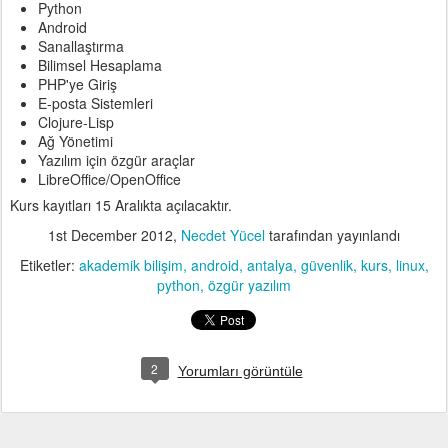
Python
Android
Sanallaştırma
Bilimsel Hesaplama
PHP'ye Giriş
E-posta Sistemleri
Clojure-Lisp
Ağ Yönetimi
Yazılım için özgür araçlar
LibreOffice/OpenOffice
Kurs kayıtları 15 Aralıkta açılacaktır.
1st December 2012
,
Necdet Yücel
tarafından yayınlandı
Etiketler:
akademik bilişim
android
antalya
güvenlik
kurs
linux
python
özgür yazılım
2
Yorumları görüntüle