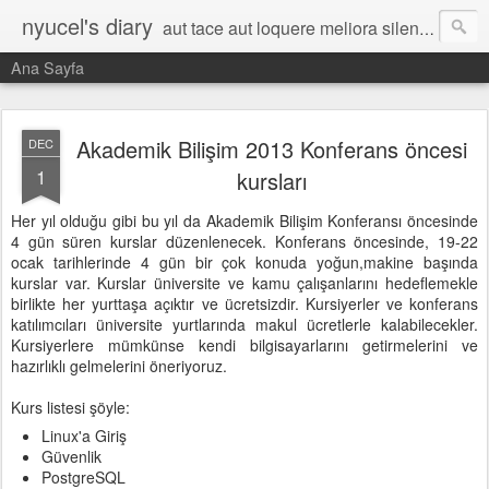
nyucel's diary
aut tace aut loquere meliora silentio
Ana Sayfa
Akademik Bilişim 2013 Konferans öncesi
DEC
1
kursları
Her yıl olduğu gibi bu yıl da Akademik Bilişim Konferansı öncesinde
4 gün süren kurslar düzenlenecek. Konferans öncesinde, 19-22
ocak tarihlerinde 4 gün bir çok konuda yoğun,makine başında
kurslar var. Kurslar üniversite ve kamu çalışanlarını hedeflemekle
birlikte her yurttaşa açıktır ve ücretsizdir. Kursiyerler ve konferans
katılımcıları üniversite yurtlarında makul ücretlerle kalabilecekler.
Kursiyerlere mümkünse kendi bilgisayarlarını getirmelerini ve
hazırlıklı gelmelerini öneriyoruz.
Kurs listesi şöyle:
Linux'a Giriş
Güvenlik
PostgreSQL